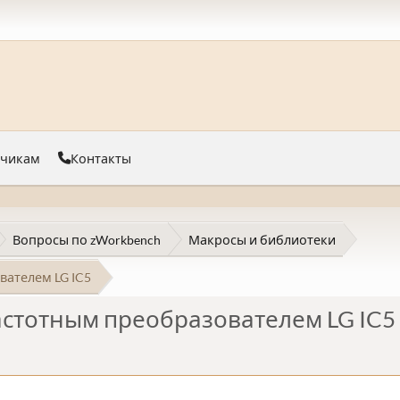
тчикам
Контакты
Вопросы по zWorkbench
Макросы и библиотеки
вателем LG IC5
астотным преобразователем LG IC5