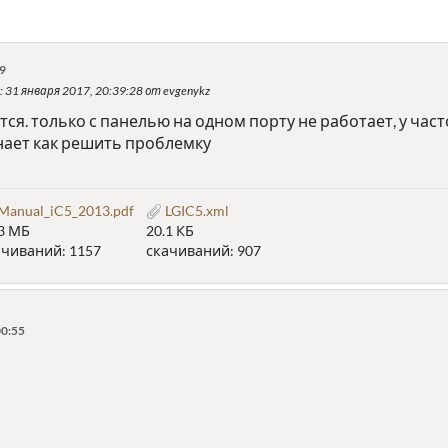
49
: 31 января 2017, 20:39:28 от evgenykz
ся. только с панелью на одном порту не работает, у ча
 знает как решить проблемку
Manual_iC5_2013.pdf
LGIC5.xml
83 МБ
20.1 КБ
ачиваний: 1157
скачиваний: 907
00:55