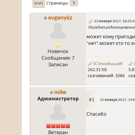
Страницы
1
ВНИЗ
evgenykz
31 января 2017, 18:25:
Последнее редактирование
может кому пригодит
"нет". может кто то
Новичок
Сообщения: 7
IC5modbus.pdf
Записан
262.31 КБ
5.
скачиваний: 1086
ск
mike
Администратор
#1
31 января 2017, 19:
Спасибо
Ветеран