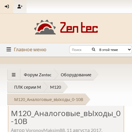
Главное меню
Форум Zentec
Оборудование
ПЛК серии M
M120
М120_Аналоговые_вЫходы_0-10В
М120_Аналоговые_вЫходы_0
-10В
Автор VoronovMaksim88, 11 августа 2017,