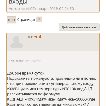
входы
Автор neu4, 07 января 2019, 02:26:50
Страницы
1
ВНИЗ
Действия пользователя
neu4
07 января 2019, 02:26:50
Доброе время суток!
Подскажите, пожалуйста, правильно ли я понял,
что при подключении к универсальному входу
z036B1 датчика температуры NTC10K код АЦП
рассчитывается по формуле
КОД_АЦП=4095*Rдатчика/(Rдатчика+10000), где
Rдатчика - сопротивление датчика в омах? И