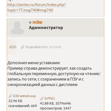
http://zentec.ru/forum/index.php?
topic=77.msg740#msg740
mike
Администратор
#20
28 декабря 2017, 21:11:05
Дополнил меню уставками:
Пример справа демонстрирует, как создать
глобальную переменную, доступную на чтение/
запись по сети, с сохранением в ПЗУ и с
синхронизацией данных с дисплеем
036 меню.exp
8.PNG
22.96 КБ
41.88 КБ, 1079x646
скачиваний: 669
просмотров: 1447