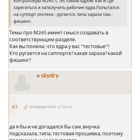
контроллеры М245. С тестовым ядром. Как и где
зарегиться и заполучить рабочие ядра.Попытался
на суппорт зентека - ругается, типа зараза там .
фишинг.
Темы про М245 имеет смысл создавать в
соответствующем разделе.
Как вы поняли, что ядра у вас "тестовые"?
Кто ругается на саппорте? какая зараза? какой
фишинг?
skydry
#3
08 января 2024, 17:34:31
да я бы и не догадался бы сам, внучка
подсказала, типа, тестовая прошивка, поэтому