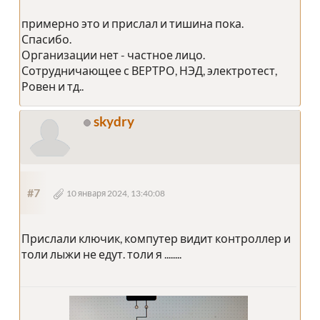
примерно это и прислал и тишина пока.
Спасибо.
Организации нет - частное лицо.
Сотрудничающее с ВЕРТРО, НЭД, электротест,
Ровен и тд..
skydry
#7
10 января 2024, 13:40:08
Прислали ключик, компутер видит контроллер и
толи лыжи не едут. толи я ........