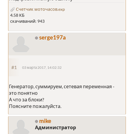
Счетчик моточасов.exp
4.58 КБ
скачиваний: 943
serge197a
#1
03 марта 2017, 14:02:32
Генератор, суммируем, сетевая переменная -
это понятно
А что за блоки?
Поясните пожалуйста.
mike
Администратор