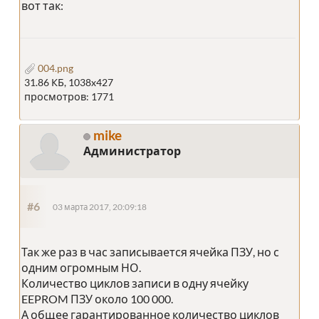
вот так:
004.png
31.86 КБ, 1038x427
просмотров: 1771
mike
Администратор
#6
03 марта 2017, 20:09:18
Так же раз в час записывается ячейка ПЗУ, но с
одним огромным НО.
Количество циклов записи в одну ячейку
EEPROM ПЗУ около 100 000.
А общее гарантированное количество циклов