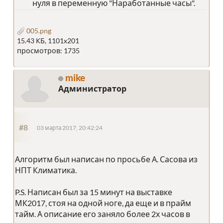
нуля в переменную "Наработанные часы".
005.png
15.43 КБ, 1101x201
просмотров: 1735
mike
Администратор
#8
03 марта 2017, 20:42:24
Алгоритм был написан по просьбе А. Сасова из
НПТ Климатика.
P.S. Написан был за 15 минут на выставке
МК2017, стоя на одной ноге, да еще и в прайм
тайм. А описание его заняло более 2х часов в