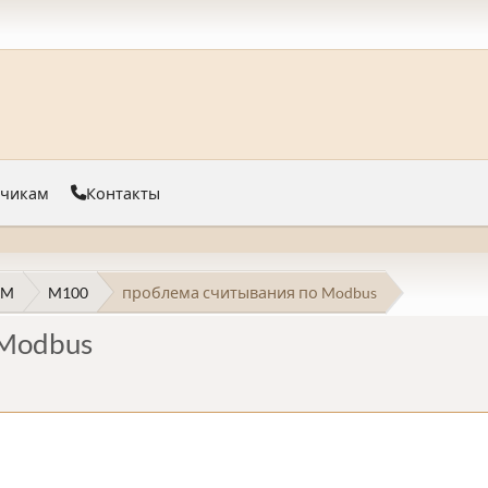
тчикам
Контакты
 M
M100
проблема считывания по Modbus
Modbus