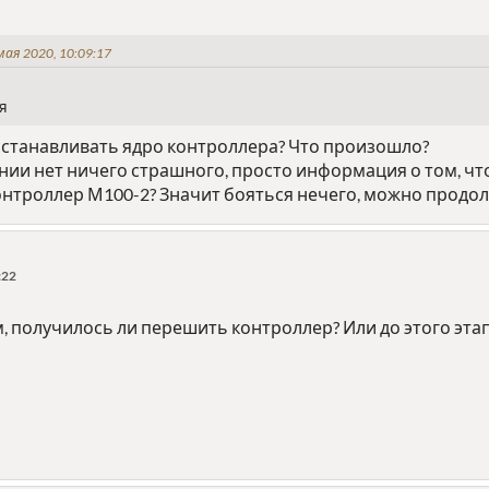
ая 2020, 10:09:17
я
осстанавливать ядро контроллера? Что произошло?
ии нет ничего страшного, просто информация о том, чт
контроллер М100-2? Значит бояться нечего, можно продо
:22
, получилось ли перешить контроллер? Или до этого эта