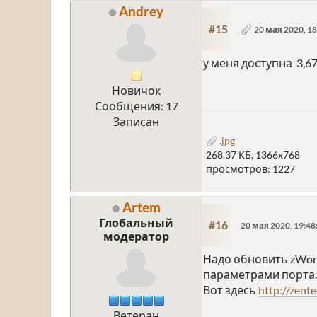
Andrey
#15
20 мая 2020, 18
у меня доступна 3,6
Новичок
Сообщения: 17
Записан
.jpg
268.37 КБ, 1366x768
просмотров: 1227
Artem
Глобальный
#16
20 мая 2020, 19:48
модератор
Надо обновить zWor
параметрами порта.
Вот здесь
http://zent
Ветеран