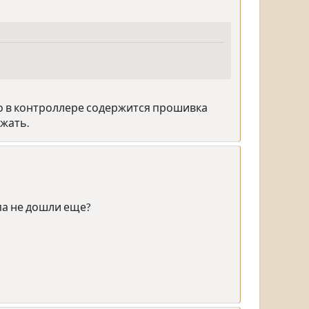
о в контроллере содержится прошивка
лжать.
па не дошли еще?