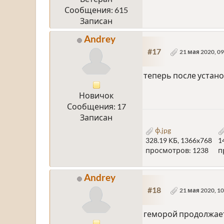
Сообщения: 615
Записан
Andrey
#17
21 мая 2020, 09
теперь после устан
Новичок
Сообщения: 17
Записан
ф.jpg
328.19 КБ, 1366x768
1
просмотров: 1238
п
Andrey
#18
21 мая 2020, 10
геморой продолжае