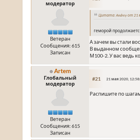
модератор
Цитата: Andrey от 21 м
геморой продолжаетс
Ветеран
А зачем вы стали в
Сообщения: 615
В выданном сообщен
Записан
М100-2. У вас ведь 
Artem
Глобальный
#21
21 мая 2020, 12:58
модератор
Распишите по шагам
Ветеран
Сообщения: 615
Записан