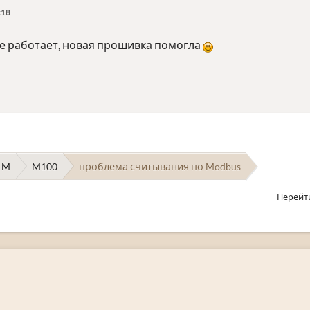
:18
е работает, новая прошивка помогла
 M
M100
проблема считывания по Modbus
Перейт