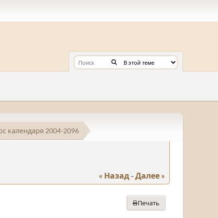
с календаря 2004-2096
« Назад
-
Далее »
Печать