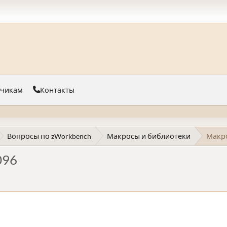
тчикам
Контакты
Вопросы по zWorkbench
Макросы и библиотеки
Макро
096