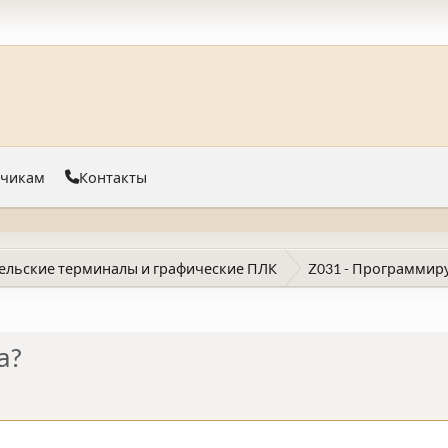
тчикам
Контакты
ельские терминалы и графические ПЛК
Z031 - Программир
а?