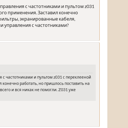
управления с частотниками и пультом z031
ого применения. Заставил конечно
 фильтры, экранированные кабеля,
ми управления с частотниками?
 с частотниками и пультом z031 с переклееной
 конечно работать, но пришлось поставить на
сего и вся никак не помогли. Z031 уже