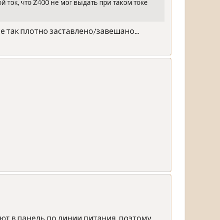
ток, что Z400 не мог выдать при таком токе
 все так плотно заставлено/завешано...
ют в панель по линии питания, поэтому