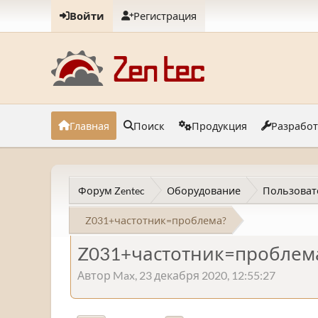
Войти
Регистрация
Главная
Поиск
Продукция
Разрабо
Форум Zentec
Оборудование
Пользоват
Z031+частотник=проблема?
Z031+частотник=проблем
Автор Max, 23 декабря 2020, 12:55:27