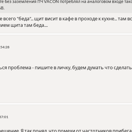
те без заземления ПЧ VACON потреблял на аналоговом входе такой 
6В.
 всего "беда"... щит висит в кафе в проходе к кухне... там
ием щита там беда....
:54:28
ься проблема - пишите в личку, будем думать что сделать
37:01
ешение. Я так понял, что помехи от частотников прибега