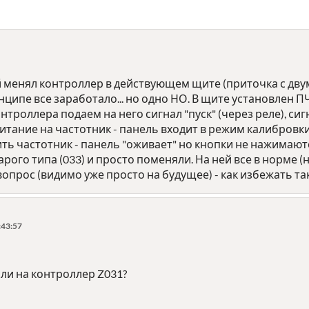
й менял контроллер в действующем щите (приточка с дву
инципе все заработало... но одно НО. В щите установлен П
онтроллера подаем на него сигнал "пуск" (через реле), си
итание на частотник - панель входит в режим калибровки 
ь частотник - панель "оживает" но кнопки не нажимаютс
рого типа (033) и просто поменяли. На ней все в норме (
 вопрос (видимо уже просто на будущее) - как избежать т
:43:57
ли на контроллер Z031?