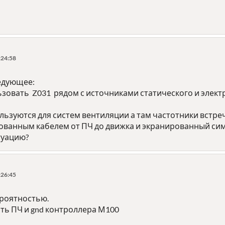
:24:58
ледующее:
зовать Z031 рядом с источниками статического и элект
льзуются для систем вентиляции а там частотники встр
ованным кабелем от ПЧ до движка и экранированный сим
туацию?
:26:45
роятностью.
ть ПЧ и gnd контроллера М100