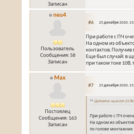
Записан
neu4
#6
25 декабря 2020, 13
При работе с ПЧ оче
На одном из объекто
Пользователь
контактов. Получив 
Сообщения: 58
Еще был случай: в щ
Записан
при таком токе 10В, 
Max
#7
25 декабря 2020, 15
Цитата: neu4 от 25 де
Постоялец
При работе с ПЧ очен
Сообщения: 163
На одном из объектов
Записан
по голове монтажник 