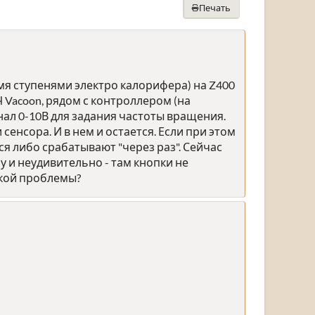
Печать
мя ступенями электро калорифера) на Z400
Ч Vacoon, рядом с контроллером (на
гнал 0-10В для задания частоты вращения.
сенсора. И в нем и остается. Если при этом
я либо срабатывают "через раз". Сейчас
ну и неудивительно - там кнопки не
акой проблемы?