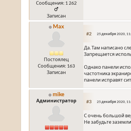
Сообщения: 1 262
Записан
Max
#2
25 декабря 2020, 11
Да. Там написано с
Запрещается исполь
Постоялец
Сообщения: 163
Однако панели испо
Записан
частотника экранир
панели исправят си
mike
Администратор
#3
25 декабря 2020, 11
С очень большой ве
Не забудьте заземли