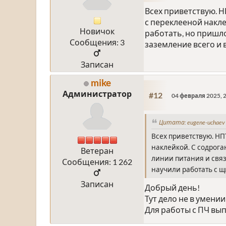
Всех приветствую. Н
с переклееной накл
Новичок
работать, но пришло
Сообщения: 3
заземление всего и 
Записан
mike
Администратор
#12
04 февраля 2025, 2
Цитата: eugene-uchaev 
Всех приветствую. НП
наклейкой. С содрога
Ветеран
линии питания и связ
Сообщения: 1 262
научили работать с 
Записан
Добрый день!
Тут дело не в умении
Для работы с ПЧ вы