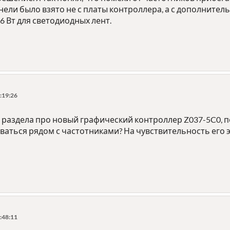
нели было взято не с платы контроллера, а с дополните
6 Вт для светодиодных лент.
:19:26
 раздела про новый графический контроллер Z037-5C0, п
аться рядом с частотниками? На чувствительность его э
:48:11