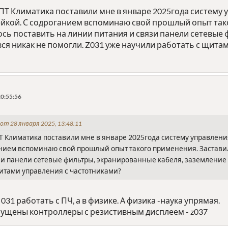
ПТ Климатика поставили мне в январе 2025года систему 
ейкой. С содроганием вспоминаю свой прошлый опыт так
сь поставить на линии питания и связи панели сетевые
вся никак не помогли. Z031 уже научили работать с щита
0:55:56
от 28 января 2025, 13:48:11
Т Климатика поставили мне в январе 2025года систему управления
нием вспоминаю свой прошлый опыт такого применения. Заставил
и панели сетевые фильтры, экранированные кабеля, заземление в
щитами управления с частотниками?
 031 работать с ПЧ, а в физике. А физика -наука упрямая.
пущены контроллеры с резистивным дисплеем - z037