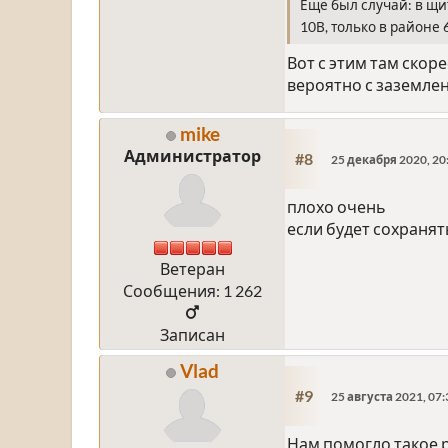
Еще был случай: в щи
10В, только в районе 
Вот с этим там скорее
вероятно с заземлен
mike
Администратор
#8
25 декабря 2020, 20
плохо очень
если будет сохранят
Ветеран
Сообщения: 1 262
Записан
Vlad
#9
25 августа 2021, 07:
Нам помогло такое р