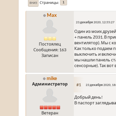
Страницы
1
ВНИЗ
Max
23 декабря 2020, 12:55:27
Один из моих друзе
+ панель Z031. В пр
вентилятор). Мы с к
Постоялец
Как только подаем п
Сообщения: 163
выключить и включит
Записан
мы нашли панель ста
сенсорные). Так вот
mike
Администратор
#1
23 декабря 2020, 18
Добрый день!
В паспорт заглядыва
Ветеран