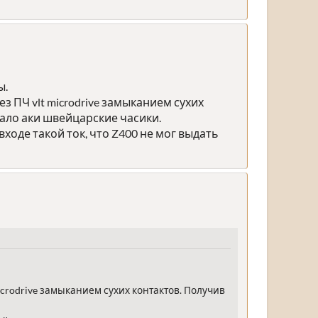
ы.
 ПЧ vlt microdrive замыканием сухих
ало аки швейцарские часики.
оде такой ток, что Z400 не мог выдать
icrodrive замыканием сухих контактов. Получив