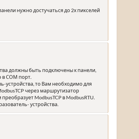
 панели нужно достучаться до 2х пикселей
йства должны быть подключены к панели,
о в СОМ порт.
ь-устройства, то Вам необходимо для
 ModbusTCP через маршрутизатор
ам преобразует ModbusTCP в ModbusRTU.
разователь- устройства.