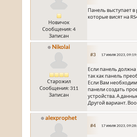
Панель выступает в 
которые висят на R
Новичок
Сообщения: 4
Записан
Nikolai
#3
17 июля 2023, 09:19
Если панель должна 
так как панель прео
Старожил
Если Вам необходим
Сообщения: 311
панели создать про
Записан
устройства. А данны
Другой вариант. Во
alexprophet
#4
17 июля 2023, 09:28