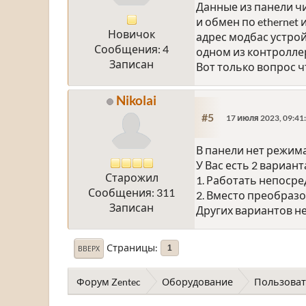
Данные из панели чи
и обмен по ethernet
Новичок
адрес модбас устрой
Сообщения: 4
одном из контроллер
Записан
Вот только вопрос ч
Nikolai
#5
17 июля 2023, 09:41
В панели нет режима
У Вас есть 2 вариант
Старожил
1. Работать непоср
Сообщения: 311
2. Вместо преобразо
Записан
Других вариантов не
Страницы
1
ВВЕРХ
Форум Zentec
Оборудование
Пользоват