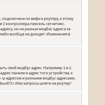
, подключена по вифи к роутеру, к этому
е 2 контроллера пиксель сегнетикс.
 адресу, но на разные модбас адреса за
, либо вообще не доходят. Изменения в
ть свой модбус адрес. Например 1 и 2.
адрес панели и адрес того устройства, к
им ip адресом и разными модбус адресами.
busRTU. Или запросы шлете на роутер?