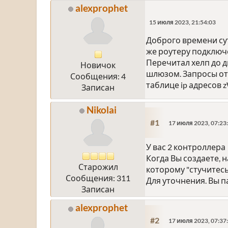
alexprophet
15 июля 2023, 21:54:03
Доброго времени сут
же роутеру подключе
Перечитал хелп до д
Новичок
шлюзом. Запросы от 
Сообщения: 4
таблице ip адресов 
Записан
Nikolai
#1
17 июля 2023, 07:23
У вас 2 контроллера
Когда Вы создаете, 
Старожил
которому "стучитесь
Сообщения: 311
Для уточнения. Вы п
Записан
alexprophet
#2
17 июля 2023, 07:37