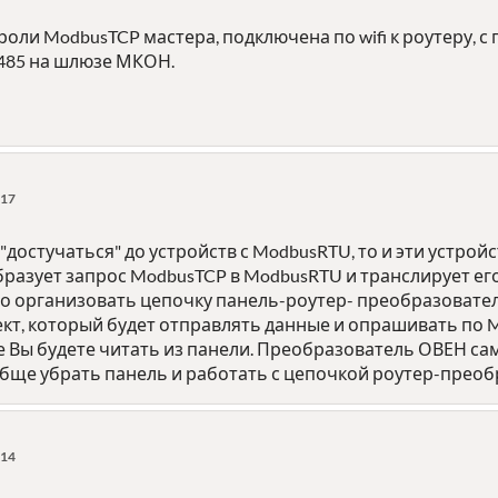
роли ModbusTCP мастера, подключена по wifi к роутеру, с
S485 на шлюзе МКОН.
:17
"достучаться" до устройств с ModbusRTU, то и эти устро
бразует запрос ModbusTCP в ModbusRTU и транслирует ег
о организовать цепочку панель-роутер- преобразовател
ект, который будет отправлять данные и опрашивать по
е Вы будете читать из панели. Преобразователь ОВЕН с
обще убрать панель и работать с цепочкой роутер-преоб
:14