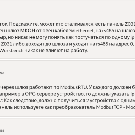
ок. Подскажите, может кто сталкивался, есть панель Z031
н шлюз МКОН от овен кабелем ethernet, на rs485 на шлюз
ыр, но никак не могу понять как постучаться по одному ip
Z031 либо доходят до шлюза и уходят на rs485 на адрес 0
zWorkbench никак не влияют на работу.
:53
 через шлюз работают по ModbusRTU. У каждого должен бы
например в ОРС-сервере устройство, то должны указать ip 
". Как следствие, должно получиться 2 устройства с одн
анель используете как преобразователь ModbusTCP - Mod
:54