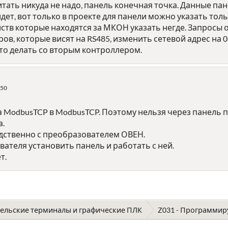
тать никуда не надо, панель конечная точка. Данные па
 идет, вот только в проекте для панели можно указать то
ств которые находятся за МКОН указать негде. Запросы от 
ов, которые висят на RS485, изменить сетевой адрес на 0
то делать со вторым контроллером.
:50
 ModbusTCP в ModbusTCP. Поэтому нельзя через панель п
а.
едственно с преобразователем ОВЕН.
вателя установить панель и работать с ней.
т.
ельские терминалы и графические ПЛК
Z031 - Программи