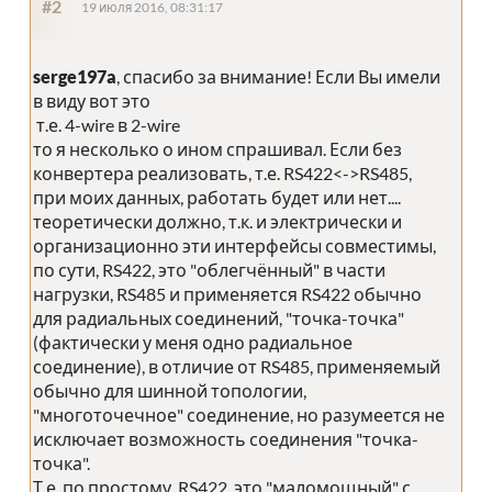
#2
19 июля 2016, 08:31:17
serge197a
, спасибо за внимание! Если Вы имели
в виду вот это
т.е. 4-wire в 2-wire
то я несколько о ином спрашивал. Если без
конвертера реализовать, т.е. RS422<->RS485,
при моих данных, работать будет или нет....
теоретически должно, т.к. и электрически и
организационно эти интерфейсы совместимы,
по сути, RS422, это "облегчённый" в части
нагрузки, RS485 и применяется RS422 обычно
для радиальных соединений, "точка-точка"
(фактически у меня одно радиальное
соединение), в отличие от RS485, применяемый
обычно для шинной топологии,
"многоточечное" соединение, но разумеется не
исключает возможность соединения "точка-
точка".
Т.е. по простому, RS422, это "маломощный" с