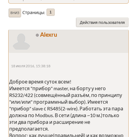
Страницы
1
ВНИЗ
Действия пользователя
Alexru
18 июля 2016, 15:38:18
Доброе время суток всем!
Имеется "прибор" master, на борту у него
RS232/422 (совмещённый разъём, по принципу
"или/или" программный выбор). Имеется
"прибор" slave с RS485(2-wire). Работать эта пара
должна по Modbus. В сети (длина ~10 м.)только
эти два прибора и расширение не
предполагается.
Вопрос: как лучше(правильней) и как возможно