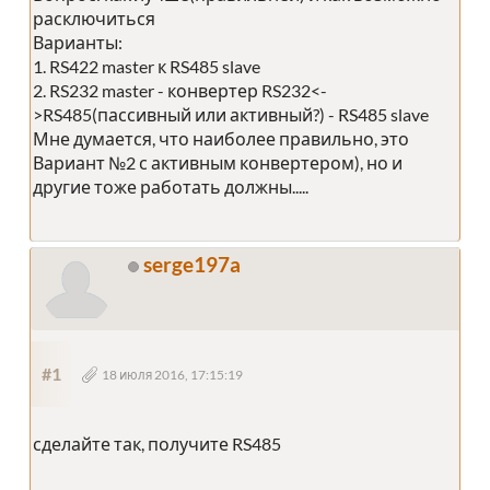
расключиться
Варианты:
1. RS422 master к RS485 slave
2. RS232 master - конвертер RS232<-
>RS485(пассивный или активный?) - RS485 slave
Мне думается, что наиболее правильно, это
Вариант №2 с активным конвертером), но и
другие тоже работать должны.....
serge197a
#1
18 июля 2016, 17:15:19
сделайте так, получите RS485