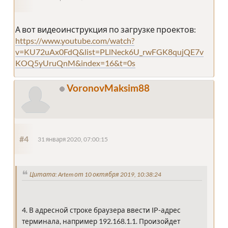
А вот видеоинструкция по загрузке проектов:
https://www.youtube.com/watch?
v=KU72uAx0FdQ&list=PLlNeck6U_rwFGK8qujQE7v
KOQ5yUruQnM&index=16&t=0s
VoronovMaksim88
#4
31 января 2020, 07:00:15
Цитата: Artem от 10 октября 2019, 10:38:24
4. В адресной строке браузера ввести IP-адрес
терминала, например 192.168.1.1. Произойдет