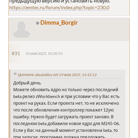
предыдущую версию и установить новую.
https://zentec.ru/forum/index.php?topic=230.0
Dimma_Borgir
#31
31 мая 2025, 10:20:53
Цитата: absolodilov от 29 мая 2025, 14:42:12
Добрый день.
Можете обновить ядро но только через последний
beta релиз zWorkbench и при условии что у Вас есть
проект на руках. Если проекта нет, то не исключено
что после обновления контроллер покажет 12ую
ошибку. Нужно будет загружать проект заново. В
последнюю beta добавили новое ядро для М245-06.
Если у Вас на данный момент установлена beta, то
при запуске, программа должна предложить