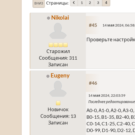
Страницы
1
2
3
4
ВНИЗ
Nikolai
#45
14 мая 2024, 06:58
Проверьте настройк
Старожил
Сообщения: 311
Записан
Eugeny
#46
14 мая 2024, 22:03:59
Последнее редактирование
Новичок
А0-0, А1-0, А2-0, А3-0,
Сообщения: 13
B0-15, B1-35, B2-40, B
Записан
C0-14, C1-25, C2-40, C
D0-99, D1-90, D2-12, 