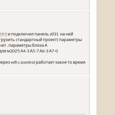
69.0
и подключил панель z031 на ней
агрузить стандартный проект) параметры
чет . параметры блока А
для м202?) А4-3 А5-7 А6-3 А7-0
рез wifi c zcontrol работает какое то время