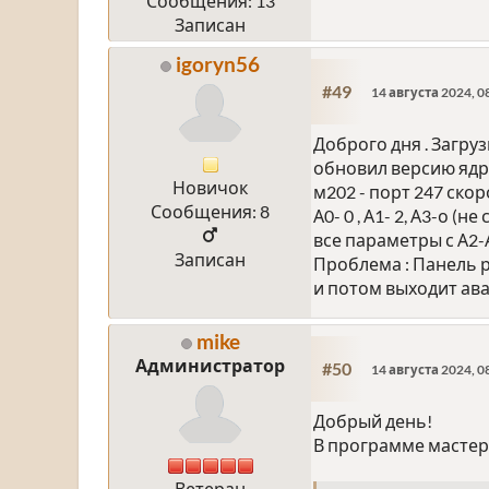
Сообщения: 13
Записан
igoryn56
#49
14 августа 2024, 0
Доброго дня . Загру
обновил версию ядр
Новичок
м202 - порт 247 ско
Сообщения: 8
А0- 0 , А1- 2, А3-о 
все параметры с А2-
Записан
Проблема : Панель ра
и потом выходит ав
mike
Администратор
#50
14 августа 2024, 0
Добрый день!
В программе мастер
Ветеран