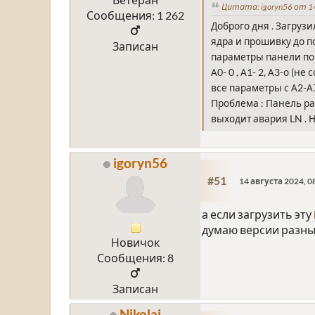
Цитата: igoryn56 от 14
Сообщения: 1 262
Доброго дня . Загруз
ядра и прошивку до п
Записан
параметры панели пор
А0- 0 , А1- 2, А3-о (
все параметры с А2-А
Проблема : Панель раб
выходит авария LN .
igoryn56
#51
14 августа 2024, 0
а если загрузить эту
думаю версии разные 
Новичок
Сообщения: 8
Записан
Nikolai