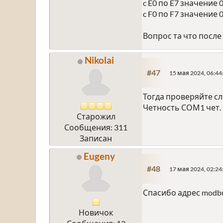
c E0 по E7 значение 
c F0 по F7 значение 
Вопрос та что после
Nikolai
#47
15 мая 2024, 06:44
Тогда проверяйте с
Четность СОМ1 чет.
Старожил
Сообщения: 311
Записан
Eugeny
#48
17 мая 2024, 02:24
Спасибо адрес modbu
Новичок