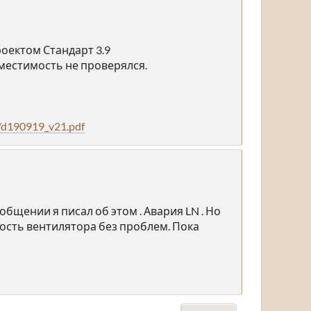
оектом Стандарт 3.9
вместимость не проверялся.
1/d190919_v21.pdf
бщении я писал об этом . Авария LN . Но
ость вентилятора без проблем. Пока