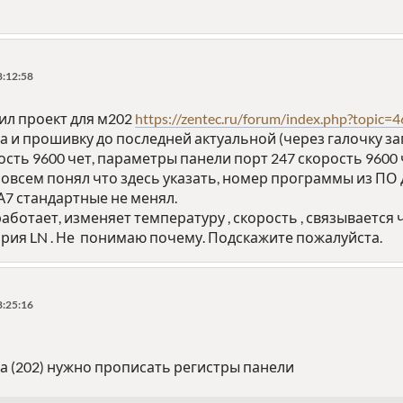
8:12:58
зил проект для м202
https://zentec.ru/forum/index.php?topic=4
а и прошивку до последней актуальной (через галочку з
рость 9600 чет, параметры панели порт 247 скорость 9600 
(не совсем понял что здесь указать, номер программы из ПО 
А7 стандартные не менял.
ботает, изменяет температуру , скорость , связывается че
ария LN . Не понимаю почему. Подскажите пожалуйста.
8:25:16
а (202) нужно прописать регистры панели