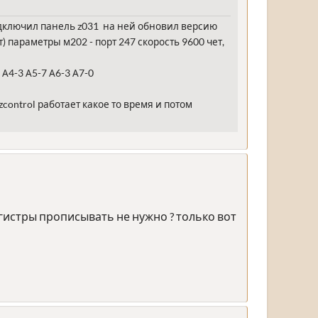
дключил панель z031 на ней обновил версию
 параметры м202 - порт 247 скорость 9600 чет,
 А4-3 А5-7 А6-3 А7-0
zcontrol работает какое то время и потом
гистры прописывать не нужно ? только вот