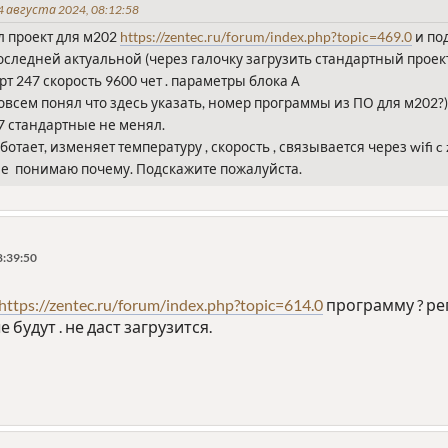
 августа 2024, 08:12:58
ил проект для м202
https://zentec.ru/forum/index.php?topic=469.0
и по
оследней актуальной (через галочку загрузить стандартный проект)
т 247 скорость 9600 чет . параметры блока А
не совсем понял что здесь указать, номер программы из ПО для м202?)
7 стандартные не менял.
отает, изменяет температуру , скорость , связывается через wifi c 
 Не понимаю почему. Подскажите пожалуйста.
8:39:50
https://zentec.ru/forum/index.php?topic=614.0
программу ? ре
будут . не даст загрузится.