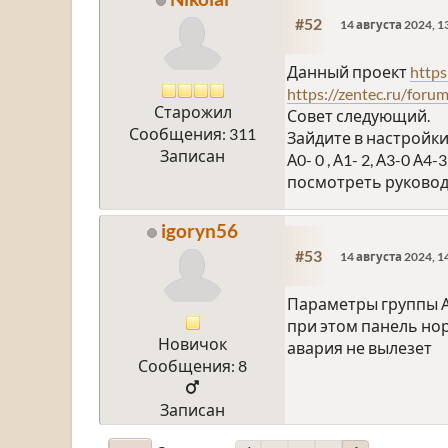
#52
14 августа 2024, 1
Данный проект
https
https://zentec.ru/foru
Старожил
Совет следующий.
Сообщения: 311
Зайдите в настройки
Записан
А0- 0 , А1- 2, А3-0 А4-
посмотреть руковод
igoryn56
#53
14 августа 2024, 1
Параметры группы А 
при этом панель но
Новичок
авария не вылезет
Сообщения: 8
Записан