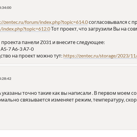
3:34:00
://zentec.ru/forum/index.php?topic=614.0
согласовывался с пр
m/index.php?topic=612.0
Тот проект, что загрузили Вы на со
 проекта панели Z031 и внесите следующее:
3 А5-7 А6-3 А7-0
ство на проект можно тут:
https://zentec.ru/storage/2023/1
4:28:42
указаны точно такие как вы написали . В первом моем соо
рмально связывается изменяет режим, температуру, скор