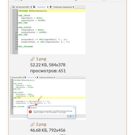
1.png
52.22 КБ, 584x378
просмотров: 651
2.png
46.68 КБ, 792x456