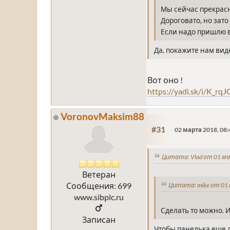
Мы сейчас прекрас
Дороговато, но зат
Если надо пришлю 
Да, покажите нам ви
Вот оно !
https://yadi.sk/i/K_rq
VoronovMaksim88
#31
02 марта 2018, 08:
Цитата: Vlad от 01 ма
Ветеран
Сообщения: 699
Цитата: mike от 01 
www.sibplc.ru
Сделать то можно. 
Записан
Чтобы панелька еще л