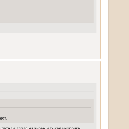
дет.
атели, глядя на экран и тыкая кнопочки,