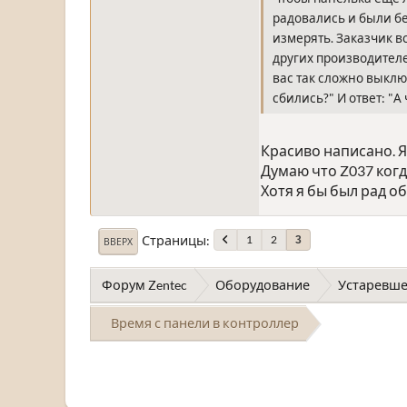
радовались и были 
измерять. Заказчик в
других производителей
вас так сложно выключ
сбились?" И ответ: "А
Красиво написано. Я
Думаю что Z037 когд
Хотя я бы был рад о
Страницы
1
2
3
ВВЕРХ
Форум Zentec
Оборудование
Устаревше
Время с панели в контроллер