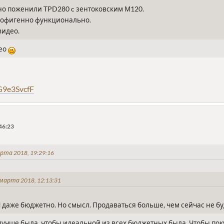
но поженили TPD280 c зентоковским М120.
о офигенно функционально.
видео.
део
JG9e3SvcfF
46:23
рта 2018, 19:29:16
марта 2018, 12:13:31
И даже бюджетно. Но смысл. Продаваться больше, чем сейчас не бу
учше была, чтобы идеальной из всех бюджетных была. Чтобы покуп