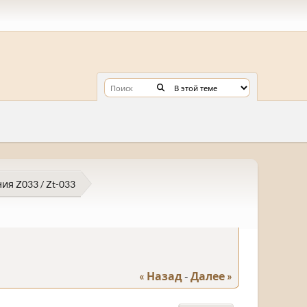
я Z033 / Zt-033
« Назад
-
Далее »