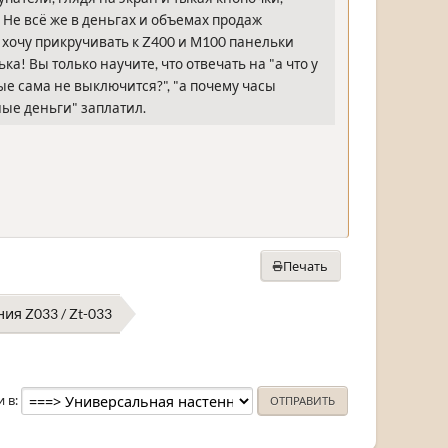
 Не всё же в деньгах и объемах продаж
е хочу прикручивать к Z400 и М100 панельки
а! Вы только научите, что отвечать на "а что у
ные сама не выключится?", "а почему часы
мные деньги" заплатил.
Печать
я Z033 / Zt-033
и в