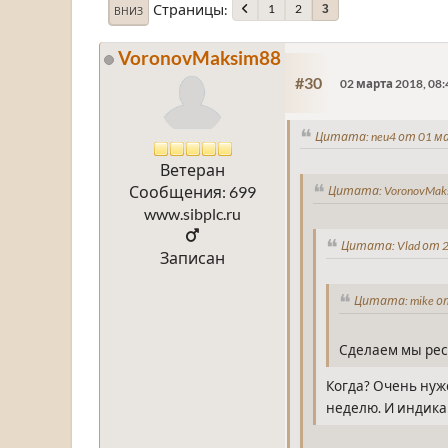
Страницы
1
2
3
ВНИЗ
VoronovMaksim88
#30
02 марта 2018, 08:
Цитата: neu4 от 01 ма
Ветеран
Сообщения: 699
Цитата: VoronovMaks
www.sibplc.ru
Цитата: Vlad от 2
Записан
Цитата: mike от
Сделаем мы рес
Когда? Очень нуж
неделю. И индикац