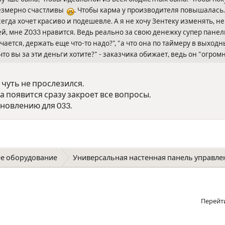
безмерно счастливы
. Чтобы карма у производителя повышалась.
сегда хочет красиво и подешевле. А я не хочу Зентеку изменять, н
, мне Z033 нравится. Ведь реально за свою денежку супер панельк
ается, держать еще что-то надо?", "а что она по таймеру в выход
 что вы за эти деньги хотите?" - заказчика обижает, ведь он "огро
 чуть не прослезился.
а появится сразу закроет все вопросы.
бновлению для 033.
е оборудование
Универсальная настенная панель управлени
Перейт