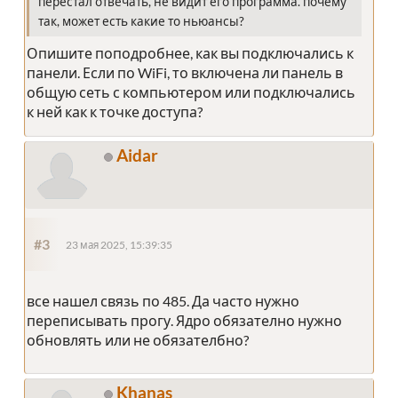
перестал отвечать, не видит его программа. почему
так, может есть какие то ньюансы?
Опишите поподробнее, как вы подключались к
панели. Если по WiFi, то включена ли панель в
общую сеть с компьютером или подключались
к ней как к точке доступа?
Aidar
#3
23 мая 2025, 15:39:35
все нашел связь по 485. Да часто нужно
переписывать прогу. Ядро обязателно нужно
обновлять или не обязателбно?
Khanas