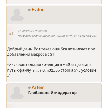
IF s THEN q_ := TRUE; // Переменная из секции VAR!
Evdoc
END_IF
IF r THEN q_ := FALSE; // Переменная из секции VAR
END_IF
// А если r = FALSE и s = FALSE - значение q тепер
26 мая 2025, 23:09:08
#1
Последнее редактирование
: 26 мая 2025, 23:14:07 от Evdoc
q := q_; // Безусловно записать выходное значение
Добрый день. Вот такая ошибка возникает при
END_PROGRAM
добавлении макроса с ST
"Исключительная ситуация в файле ( дальше
путь к файлу lang_i_ctm32.cpp строка 595 условие
..."
Artem
Глобальный модератор