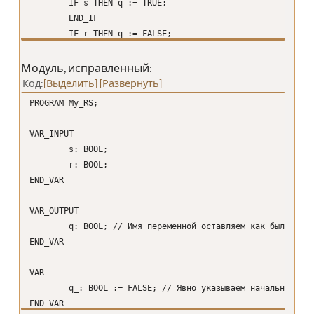
IF s THEN q := TRUE;
END_IF
IF r THEN q := FALSE;
END_IF
Модуль, исправленный:
// А если r = FALSE и s = FALSE - значение q не оп
Код
Выделить
Развернуть
PROGRAM My_RS;
END_PROGRAM
VAR_INPUT
s: BOOL;
r: BOOL;
END_VAR
VAR_OUTPUT
q: BOOL; // Имя переменной оставляем как было, ина
END_VAR
VAR
q_: BOOL := FALSE; // Явно указываем начальное зна
END_VAR