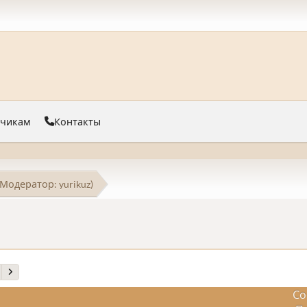
тчикам
Контакты
(Модератор:
yurikuz
)
Со