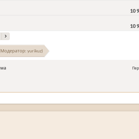
10 
10 
(Модератор:
yurikuz
)
ема
Пер