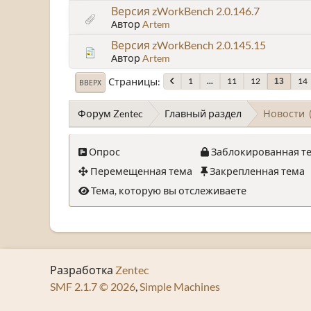
Версия zWorkBench 2.0.146.7
Автор
Artem
Версия zWorkBench 2.0.145.15
Автор
Artem
Страницы
1
...
11
12
14
13
ВВЕРХ
Форум Zentec
Главный раздел
Новости
Опрос
Заблокированная т
Перемещенная тема
Закрепленная тема
Тема, которую вы отслеживаете
Разработка
Zentec
SMF 2.1.7 © 2026
,
Simple Machines