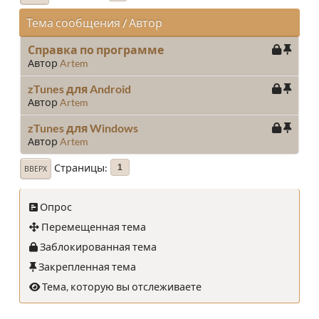
Тема сообщения
/
Автор
Справка по программе
Автор
Artem
zTunes для Android
Автор
Artem
zTunes для Windows
Автор
Artem
Страницы
1
ВВЕРХ
Опрос
Перемещенная тема
Заблокированная тема
Закрепленная тема
Тема, которую вы отслеживаете