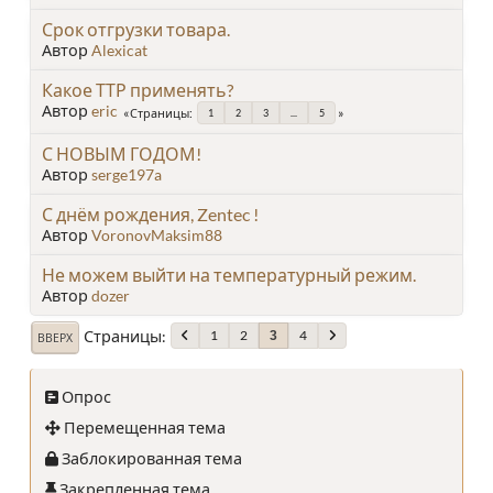
Срок отгрузки товара.
Автор
Alexicat
Какое ТТР применять?
Автор
eric
Страницы
1
2
3
...
5
С НОВЫМ ГОДОМ!
Автор
serge197a
С днём рождения, Zentec !
Автор
VoronovMaksim88
Не можем выйти на температурный режим.
Автор
dozer
Страницы
1
2
4
3
ВВЕРХ
Опрос
Перемещенная тема
Заблокированная тема
Закрепленная тема