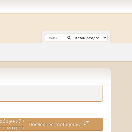
общений
/
Последнее сообщение
росмотров