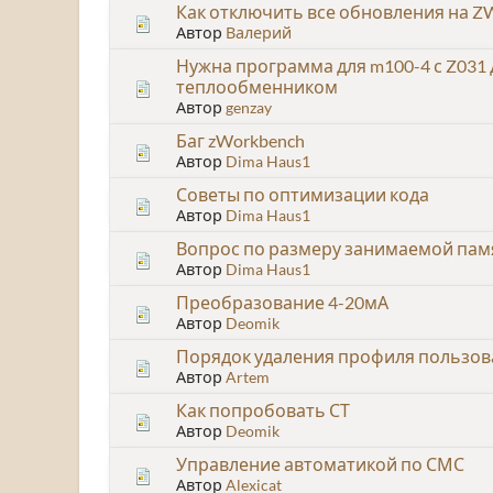
Как отключить все обновления на Z
Автор
Валерий
Нужна программа для m100-4 с Z031
теплообменником
Автор
genzay
Баг zWorkbench
Автор
Dima Haus1
Советы по оптимизации кода
Автор
Dima Haus1
Вопрос по размеру занимаемой пам
Автор
Dima Haus1
Преобразование 4-20мА
Автор
Deomik
Порядок удаления профиля пользова
Автор
Artem
Как попробовать СТ
Автор
Deomik
Управление автоматикой по СМС
Автор
Alexicat