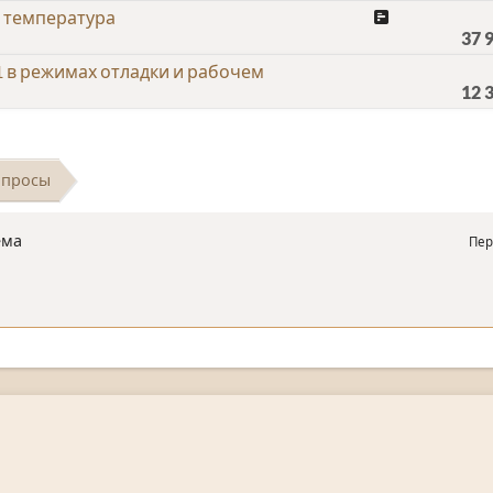
я температура
37 
 в режимах отладки и рабочем
12 
опросы
ема
Пер