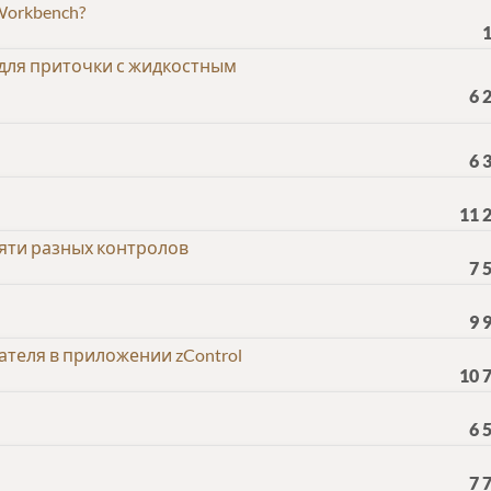
Workbench?
 для приточки с жидкостным
6 
6 
11 
яти разных контролов
7 
9 
теля в приложении zControl
10 
6 
7 