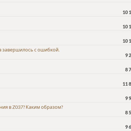
10 
10 
10 
а завершилось с ошибкой.
9 
8 
11 
9 
ия в Z037? Каким образом?
8 
9 