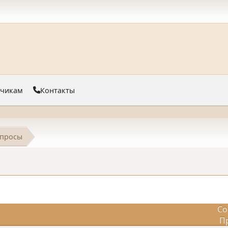
тчикам
Контакты
просы
Со
П