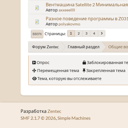
Вентмашина Satellite 2 Минимальна
Автор
axxeeellll
Разное поведение программы в Z031
Автор
polyakovmo
Страницы
2
3
4
1
ВВЕРХ
Форум Zentec
Главный раздел
Общие в
Опрос
Заблокированная т
Перемещенная тема
Закрепленная тема
Тема, которую вы отслеживаете
Разработка
Zentec
SMF 2.1.7 © 2026
,
Simple Machines