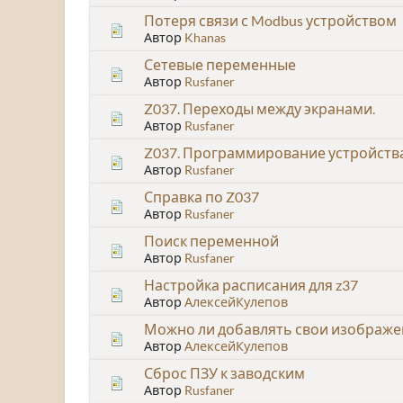
Потеря связи с Modbus устройством
Автор
Khanas
Сетевые переменные
Автор
Rusfaner
Z037. Переходы между экранами.
Автор
Rusfaner
Z037. Программирование устройств
Автор
Rusfaner
Справка по Z037
Автор
Rusfaner
Поиск переменной
Автор
Rusfaner
Настройка расписания для z37
Автор
АлексейКулепов
Можно ли добавлять свои изображен
Автор
АлексейКулепов
Сброс ПЗУ к заводским
Автор
Rusfaner