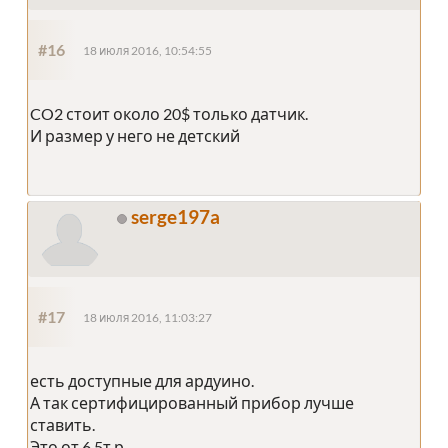
#16
18 июля 2016, 10:54:55
CO2 стоит около 20$ только датчик.
И размер у него не детский
serge197a
#17
18 июля 2016, 11:03:27
есть доступные для ардуино.
А так сертифицированный прибор лучше
ставить.
Это от 6.5т.р.