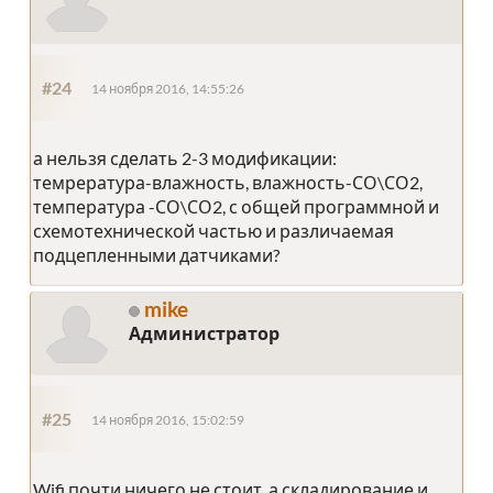
#24
14 ноября 2016, 14:55:26
а нельзя сделать 2-3 модификации:
темрература-влажность, влажность-СО\СО2,
температура -СО\СО2, с общей программной и
схемотехнической частью и различаемая
подцепленными датчиками?
mike
Администратор
#25
14 ноября 2016, 15:02:59
Wifi почти ничего не стоит, а складирование и