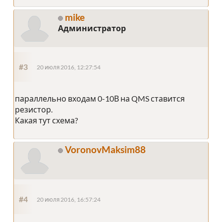
mike
Администратор
#3
20 июля 2016, 12:27:54
параллельно входам 0-10В на QMS ставится
резистор.
Какая тут схема?
VoronovMaksim88
#4
20 июля 2016, 16:57:24