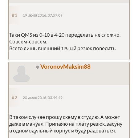
#1
19 июля 2016, 07:57:09
Таки QMS из 0-10 в 4-20 переделать не сложно.
Совсем-совсем.
Всего лишь внешний 1%-ый резюк повесить
VoronovMaksim88
#2
20 июля 2016, 03:49:49
В таком случае прошу схему в студию. А может
даже в мануал. Припаяю на плату резюк, засуну
в одномодульный корпус и буду радоваться.