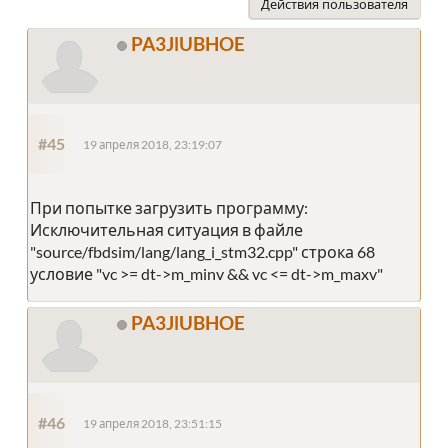
Действия пользователя
PA3JlUBHOE
#45
19 апреля 2018, 23:19:07
При попытке загрузить программу:
Исключительная ситуация в файле
"source/fbdsim/lang/lang_i_stm32.cpp" строка 68
условие "vc >= dt->m_minv && vc <= dt->m_maxv"
PA3JlUBHOE
#46
19 апреля 2018, 23:51:15