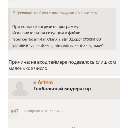
Цитата: PA3JlUBHOE от 19 апреля 2018, 23:19:07
При попытке загрузить программу:
Исключительная ситуация в файле
"source/fbdsim/lang/lang_i_stm32.cpp" строка 68
условие "vc >= dt->m_minv && vc <= dt->m_maxv"
Причина: на вход таймера подавалось слишком
маленькое число.
Artem
Глобальный модератор
#47
20 апреля 2018, 11:54:03