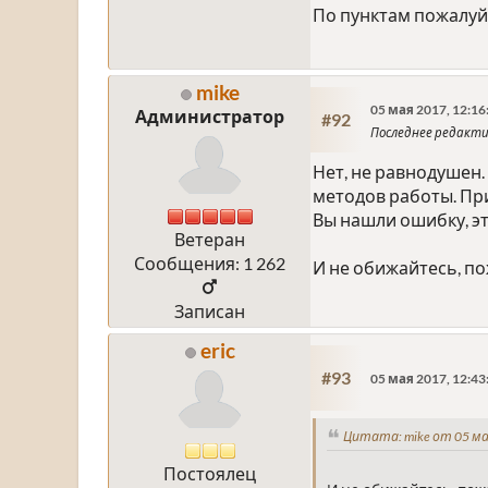
По пунктам пожалуй
mike
05 мая 2017, 12:16
Администратор
#92
Последнее редакт
Нет, не равнодушен
методов работы. При
Вы нашли ошибку, эт
Ветеран
Сообщения: 1 262
И не обижайтесь, пож
Записан
eric
#93
05 мая 2017, 12:43
Цитата: mike от 05 ма
Постоялец