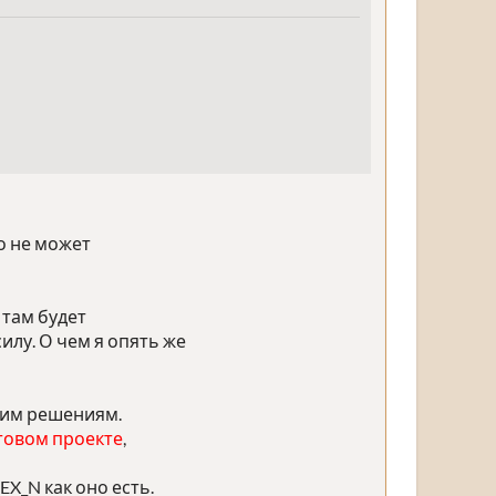
о не может
 там будет
илу. О чем я опять же
очим решениям.
отовом проекте
,
EX_N как оно есть.