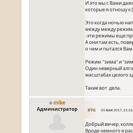
И это мы с Вами даж
которые я отношу к
Это когда ночью нап
между между режима
-эти режимы еще пре
А они там есть, пов
о чем и пытался Вам
Режим "зима" и "зи
Один неверный алго
масштабах целого з
Такие вот дела.
mike
Администратор
#96
05 мая 2017, 21:16
Добрый вечер, колле
Вроде немного я рас