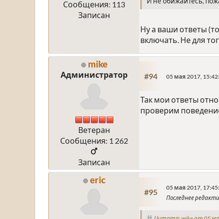
И не обижайтесь, пожа
Сообщения: 113
Записан
Ну а ваши ответы (т
включать. Не для того
mike
Администратор
#94
05 мая 2017, 15:42
Так мои ответы отно
проверим поведение 
Ветеран
Сообщения: 1 262
Записан
eric
05 мая 2017, 17:45
#95
Последнее редакт
Цитата: mike от 05 ма