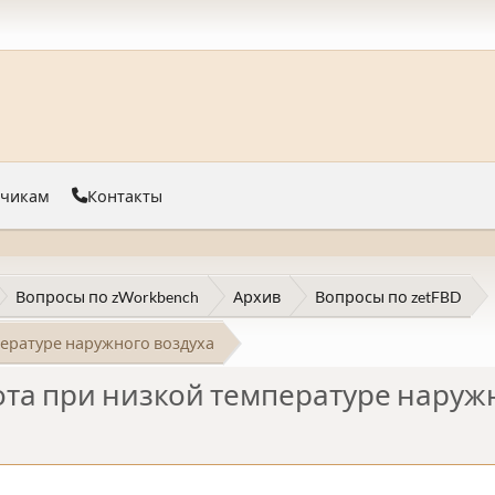
тчикам
Контакты
Вопросы по zWorkbench
Архив
Вопросы по zetFBD
пературе наружного воздуха
бота при низкой температуре наруж