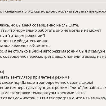
м поведение этого блока, но до сего момента все у всех прекрасно
няюсь, но Вы меня совершенно не слышите.
зать, что нормально работать оно не могло и не может
сть в "готовом решении"?
 проект и убедитесь лично.
не знаю как еще объяснить,
ко, и не столько в блоке авторежима (с ним бы я и сам уже
но совершенно пересмотреть ввод с панели и вывод на не
м]
совать вентилятор при летнем режиме.
ь снежинку (Да еще и одновременно с солнышком)
ние температуры вручную в режиме "лето" /не забываем 
а месте уставки температуры в режиме "лето"
ит от возможностей Z033 и тех программ, что на нее вы