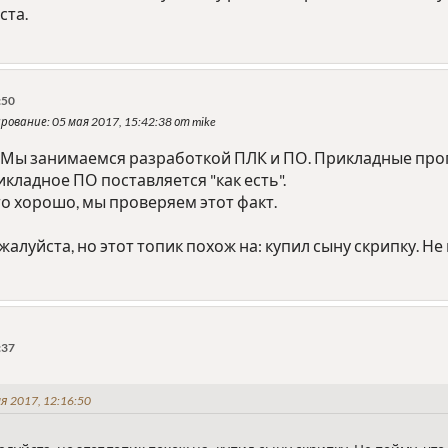
ста.
:50
ирование
: 05 мая 2017, 15:42:38 от mike
. Мы занимаемся разработкой ПЛК и ПО. Прикладные п
кладное ПО поставляется "как есть".
о хорошо, мы проверяем этот факт.
алуйста, но этот топик похож на: купил сыну скрипку. Не 
:37
я 2017, 12:16:50