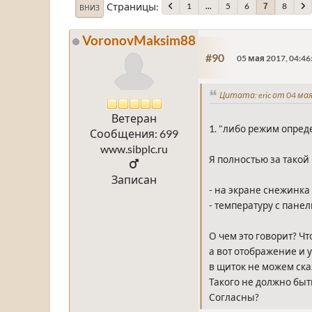
Страницы
1
...
5
6
8
7
ВНИЗ
VoronovMaksim88
#90
05 мая 2017, 04:46
Цитата: eric от 04 мая
Ветеран
1. "либо режим опред
Сообщения: 699
www.sibplc.ru
Я полностью за такой 
Записан
- на экране снежинка
- температуру с панел
О чем это говорит? Ч
а вот отображение и 
в щиток не можем сказ
Такого не должно быт
Согласны?