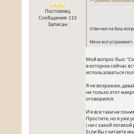
Цитата: VoronovMaksim
Постоялец
Сообщения: 113
Записан
Отвечаю на Ваш вопро
Меня всё устраивает, 
Мой вопрос был: "Со
в котором сейчас е
использоваться поль
Я не возражаю, дава
не только этот макро
оговорился.
И я все таки не пон
Простите, но я уже 
( ни с какой логикой 
Если Вы считаете ин