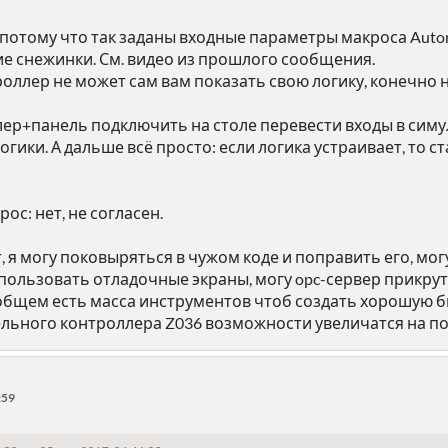
 потому что так заданы входные параметры макроса Auto
е снежинки. См. видео из прошлого сообщения.
оллер не может сам вам показать свою логику, конечно 
ер+панель подключить на столе перевести входы в симуля
гики. А дальше всё просто: если логика устраивает, то ст
ос: нет, не согласен.
, я могу поковыряться в чужом коде и поправить его, мог
спользовать отладочные экраны, могу opc-сервер прикру
общем есть масса инструментов чтоб создать хорошую бю
ельного контроллера Z036 возможности увеличатся на по
:59