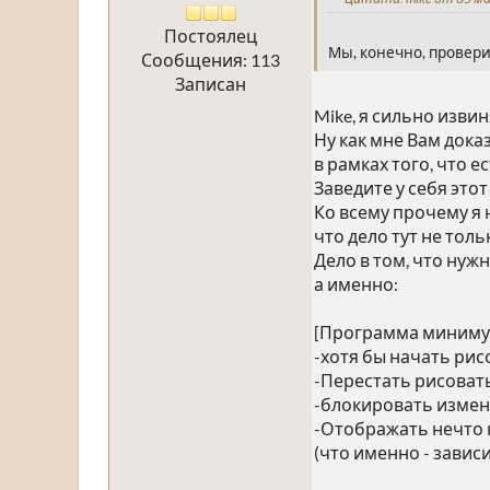
Постоялец
Мы, конечно, провери
Сообщения: 113
Записан
Mike, я сильно изви
Ну как мне Вам дока
в рамках того, что е
Заведите у себя этот
Ко всему прочему я 
что дело тут не толь
Дело в том, что нуж
а именно:
[Программа миниму
-хотя бы начать ри
-Перестать рисоват
-блокировать измене
-Отображать нечто н
(что именно - завис