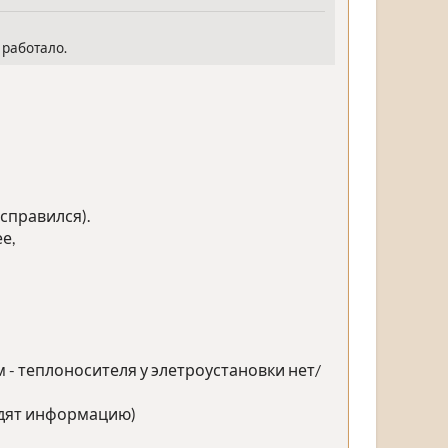
 работало.
 справился).
е,
- теплоносителя у элетроустановки нет/
водят информацию)