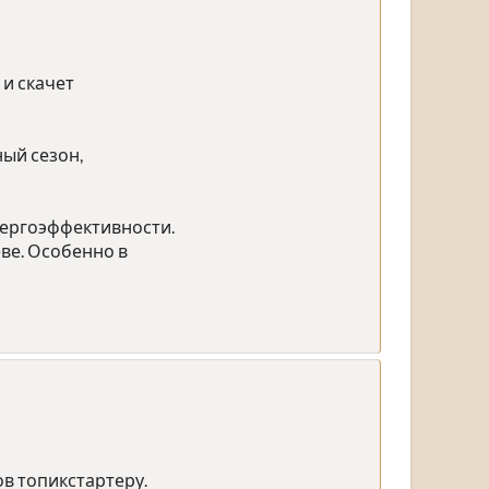
 и скачет
ный сезон,
нергоэффективности.
ве. Особенно в
ов топикстартеру.