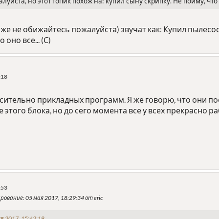
луйста, но этот топик похож на: купил сыну скрипку. Не пойму, что 
оже не обижайтесь пожалуйста) звучат как: Купил пылесос
 оно все... (С)
:18
сительно прикладных программ. Я же говорю, что они пос
этого блока, но до сего момента все у всех прекрасно ра
:53
ирование
: 05 мая 2017, 18:29:34 от eric
я 2017, 15:42:18