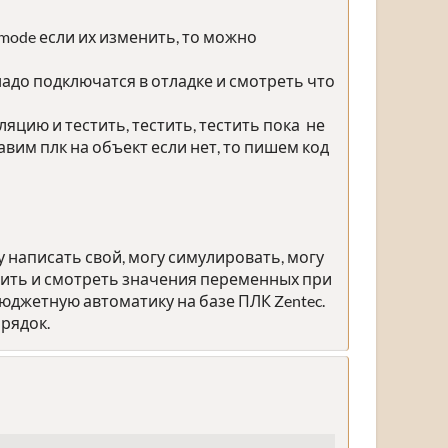
mode если их изменить, то можно
надо подключатся в отладке и смотреть что
цию и тестить, тестить, тестить пока не
авим плк на объект если нет, то пишем код
у написать свой, могу симулировать, могу
тить и смотреть значения переменных при
джетную автоматику на базе ПЛК Zentec.
рядок.