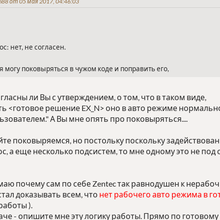
88 от 05 мая 2017, 04:46:03
с: нет, не согласен.
я могу поковыряться в чужом коде и поправить его,
гласны ли Вы с утверждением, о том, что в таком виде,
сть <готовое решение EX_N> оно в авто режиме нормальн
зователем." А Вы мне опять про поковыряться....
йте поковыряемся, но постольку поскольку задействован
с, а еще несколько подсистем, то мне одному это не под с
имаю почему сам по себе Zentec так равнодушен к нераб
устал доказывать всем, что
нет рабочего авто режима в г
работы ).
аче - опишите мне эту логику работы. Прямо по готовому 