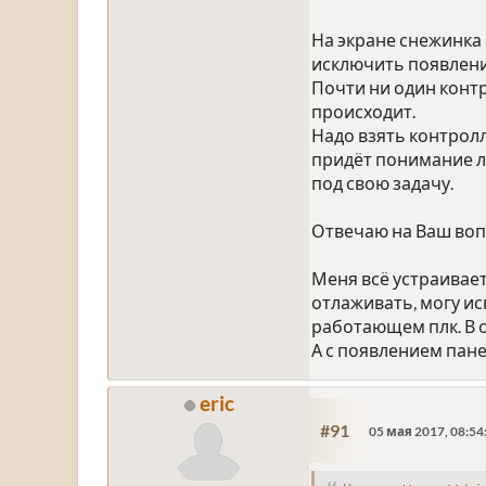
На экране снежинка
исключить появлени
Почти ни один контр
происходит.
Надо взять контролл
придёт понимание ло
под свою задачу.
Отвечаю на Ваш вопр
Меня всё устраивает
отлаживать, могу и
работающем плк. В 
А с появлением пан
eric
#91
05 мая 2017, 08:54