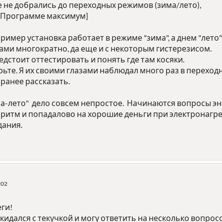
е не добрались до переходных режимов (зима/лето),
 [Программе максимум]
ример установка работает в режиме "зима", а днем "лето"
ми многократно, да еще и с некоторым гистерезисом.
дстоит оттестировать и понять где там косяки.
ерьте. Я их своими глазами наблюдал много раз в переход
 ранее рассказать.
ма-лето" дело совсем непростое. Начинаются вопросы э
ритм и попадалово на хорошие деньги при электронагре
дания.
:02
ги!
кидался с текучкой и могу ответить на несколько вопрос