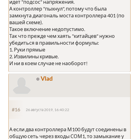
идет "подсос" напряжения.
А контроллер "пыхнул", потому что была
замкнута диагональ моста контроллера 401 (по
вашей схеме).
Такое включение недопустимо.
Так что прежде чем хаять "китайцев" нужно
убедиться в правильности формулы:
1. Руки прямые
2. Извилины кривые.
И ни в коем случае не наоборот!
Vlad
#16
26 августа 2019, 16:40:22
А если два контроллера М100 будут соединены в
общую сеть через входы СОМ1, то замыкание у