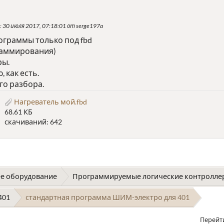
: 30 июля 2017, 07:18:01 от serge197a
ограммы только под fbd
раммирования)
ры.
 как есть.
го разбора.
Нагреватель мой.fbd
68.61 КБ
скачиваний: 642
е оборудование
Программируемые логические контролле
401
стандартная программа ШИМ-электро для 401
Перейт