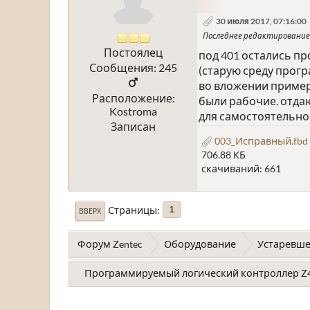
30 июля 2017, 07:16:00
Последнее редактирование
Постоялец
под 401 остались пр
Сообщения: 245
(старую среду прог
во вложении приме
Расположение:
были рабочие. отдаю,
Kostroma
для самостоятельно
Записан
003_Исправный.fbd
706.88 КБ
скачиваний: 661
Страницы
1
ВВЕРХ
Форум Zentec
Оборудование
Устаревше
Программируемый логический контроллер Z