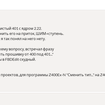
истый 401 с ядром 2.22.
нить его на приток, ШИМ+ступень.
 так понял на него нету.
жему вопросу, встречал фразу
ть прошивку от 400 под 401..."
в FBDEdit скудный.
 проектов, для программы Z400Ex-N "Сменить тип..." на Z4