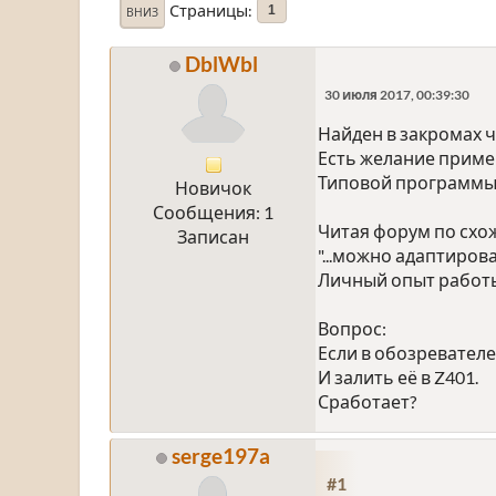
Страницы
1
ВНИЗ
DblWbl
30 июля 2017, 00:39:30
Найден в закромах ч
Есть желание приме
Типовой программы я
Новичок
Сообщения: 1
Читая форум по схо
Записан
"...можно адаптирова
Личный опыт работы 
Вопрос:
Если в обозревателе
И залить её в Z401.
Сработает?
serge197a
#1