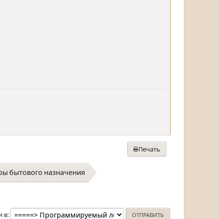
Печать
ры бытового назначения
и в