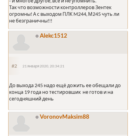
- и многое другое, все и не упомнить.
Так что возможности контроллеров Зентек
огромны! А с выходом ПЛК M244, М245 чуть ли
не безграничны!!!
Alekc1512
#2
21 января 2020, 20:34:21
До выхода 245 надо ещё дожить ее обещали до
конца 19 года но тестировшик не готов и на
сегодняшний день
VoronovMaksim88