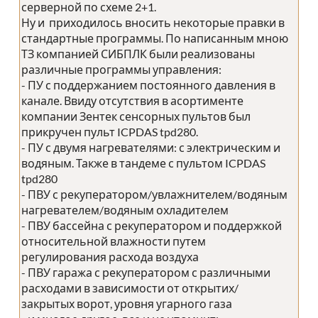
серверной по схеме 2+1.
Ну и приходилось вносить некоторые правки в
стандартные программы. По написанным мною
ТЗ компанией СИБПЛК были реализованы
различные программы управления:
- ПУ с поддержанием постоянного давления в
канале. Ввиду отсутствия в асортименте
компании Зентек сенсорных пультов был
прикручен пульт ICPDAS tpd280.
- ПУ с двумя нагревателями: с электрическим и
водяным. Также в тандеме с пультом ICPDAS
tpd280
- ПВУ с рекуператором/увлажнителем/водяным
нагревателем/водяным охладителем
- ПВУ бассейна с рекуператором и поддержкой
относительной влажности путем
регулирования расхода воздуха
- ПВУ гаража с рекуператором с различными
расходами в зависимости от открытих/
закрытых ворот, уровня угарного газа