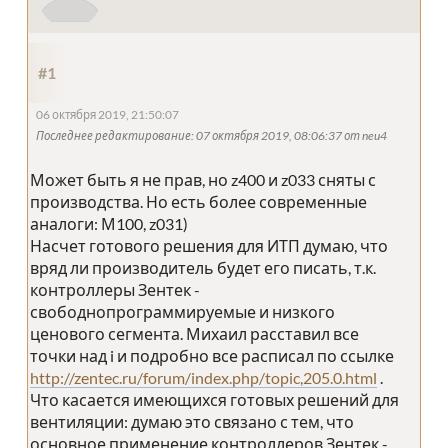
#1
06 октября 2019, 21:50:07
Последнее редактирование
: 07 октября 2019, 08:06:37 от neu4
Может быть я не прав, но z400 и z033 сняты с
производства. Но есть более современные
аналоги: М100, z031)
Насчет готового решения для ИТП думаю, что
вряд ли производитель будет его писать, т.к.
контроллеры Зентек -
свободнопрограммируемые и низкого
ценового сегмента. Михаил расставил все
точки над i и подробно все расписал по ссылке
http://zentec.ru/forum/index.php/topic,205.0.html
.
Что касается имеющихся готовых решений для
вентиляции: думаю это связано с тем, что
основное применение контроллеров Зентек -