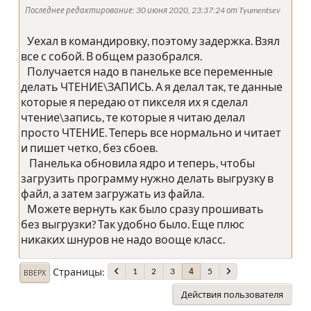
Последнее редактирование
: 30 июня 2020, 23:37:24 от Tyumentsev
Уехал в командировку, поэтому задержка. Взял
все с собой. В общем разобрался.
Получается надо в панельке все переменные
делать ЧТЕНИЕ\ЗАПИСЬ. А я делал так, те данные
которые я передаю от пикселя их я сделал
чтение\запись, те которые я читаю делал
просто ЧТЕНИЕ. Теперь все нормально и читает
и пишет четко, без сбоев.
Панелька обновила ядро и теперь, чтобы
загрузить программу нужно делать выгрузку в
файл, а затем загружать из файла.
Можете вернуть как было сразу прошивать
без выгрузки? Так удобно было. Еще плюс
никаких шнуров не надо вооще класс.
Страницы
1
2
3
5
4
ВВЕРХ
Действия пользователя