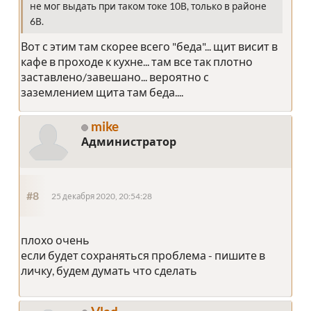
не мог выдать при таком токе 10В, только в районе
6В.
Вот с этим там скорее всего "беда"... щит висит в
кафе в проходе к кухне... там все так плотно
заставлено/завешано... вероятно с
заземлением щита там беда....
mike
Администратор
#8
25 декабря 2020, 20:54:28
плохо очень
если будет сохраняться проблема - пишите в
личку, будем думать что сделать