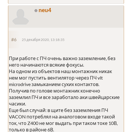
neu4
#6
25 декабря 2020, 13:18:35
При работе с ПЧ очень важно заземление, без
него начинаются всякие фокусы.
На одном из объектов наш монтажник никак
нем мог пустить вентилятор через ПЧ vlt
microdrive замыканием сухих контактов.
Получив по голове монтажник конечно
заземлил ПЧ и все заработало аки швейцарские
часики.
Еще был случай: в щите без заземления ПЧ
VACON потреблял на аналоговом входе такой
ток, что Z400 не мог выдать при таком токе 10В,
только в районе 6В.