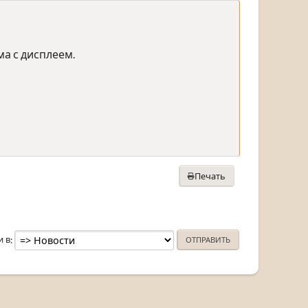
а с дисплеем.
Печать
и в