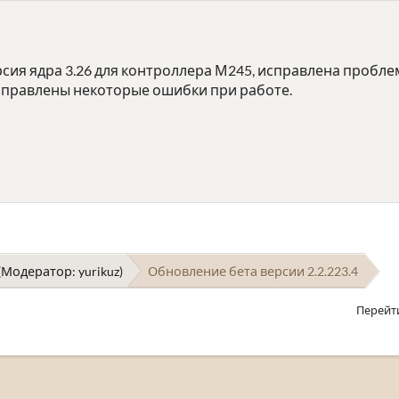
ия ядра 3.26 для контроллера М245, исправлена проблем
справлены некоторые ошибки при работе.
(Модератор:
yurikuz
)
Обновление бета версии 2.2.223.4
Перейт