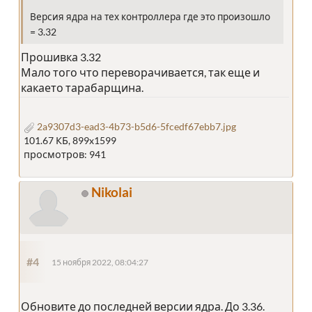
Версия ядра на тех контроллера где это произошло
= 3.32
Прошивка 3.32
Мало того что переворачивается, так еще и
какаето тарабарщина.
2a9307d3-ead3-4b73-b5d6-5fcedf67ebb7.jpg
101.67 КБ, 899x1599
просмотров: 941
Nikolai
#4
15 ноября 2022, 08:04:27
Обновите до последней версии ядра. До 3.36.