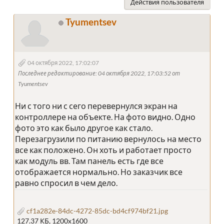
Действия пользователя
Tyumentsev
04 октября 2022, 17:02:07
Последнее редактирование
: 04 октября 2022, 17:03:52 от
Tyumentsev
Ни с того ни с сего перевернулся экран на
контроллере на объекте. На фото видно. Одно
фото это как было другое как стало.
Перезагрузили по питанию вернулось на место
все как положено. Он хоть и работает просто
как модуль вв. Там панель есть где все
отображается нормально. Но заказчик все
равно спросил в чем дело.
cf1a282e-84dc-4272-85dc-bd4cf974bf21.jpg
127.37 КБ, 1200x1600