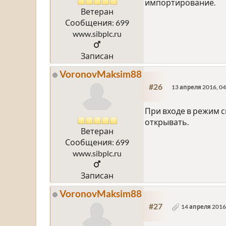
импортирование.
Ветеран
Сообщения: 699
www.sibplc.ru
Записан
VoronovMaksim88
#26
13 апреля 2016, 04
При входе в режим с
открывать.
Ветеран
Сообщения: 699
www.sibplc.ru
Записан
VoronovMaksim88
#27
14 апреля 2016,