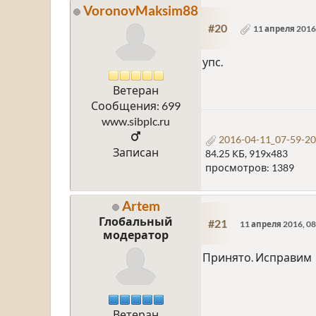
VoronovMaksim88
#20
11 апреля 2016,
упс.
Ветеран
Сообщения: 699
www.sibplc.ru
2016-04-11_07-59-20
Записан
84.25 КБ, 919x483
просмотров: 1389
Artem
Глобальный
#21
11 апреля 2016, 08
модератор
Принято. Исправим
Ветеран