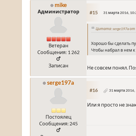
mike
Администратор
#15
31 марта 2016, 10:
Цитата: serge197a от 
Хорошо бы сделать пу
Ветеран
Чтобы набрал в нем к
Сообщения: 1 262
Записан
Не совсем понял. По
serge197a
#16
31 марта 2016, 
Или я просто не знаю
Постоялец
Сообщения: 245