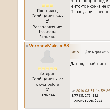
Я этот вопрос подня
и что-то иконка не о
Постоялец
Плохо давил наверн
Сообщения: 245
Расположение:
Kostroma
Записан
VoronovMaksim88
#19
31 марта 2016, 
Да вроде работает.
Ветеран
Сообщения: 699
www.sibplc.ru
2016-03-31_16-59-29
Записан
8.77 КБ, 273x152
просмотров: 1352