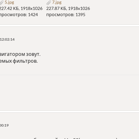
5.jpg
7.jpg
227.42 КБ, 1918x1026
227.87 КБ, 1918x1026
просмотров: 1424
просмотров: 1395
12:02:14
вигатором зовут.
аемых фильтров.
00:19