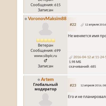
Сообщения: 615
Записан
VoronovMaksim88
#22
12 апреля 2016,
Не меняется имя пр
Ветеран
Сообщения: 699
www.sibplc.ru
2016-04-12 at 11-24-
1.98 МБ
Записан
скачиваний: 685
Artem
Глобальный
#23
12 апреля 2016, 08
модератор
Его и не планировал