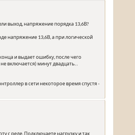
 или выход, напряжение порядка 13,6В?
де напряжение 13,6В, а при логической
 конца и выдает ошибку, после чего
не включается) минут двадцать. .
нтроллер в сети некоторое время спустя -
ту с реле. Подключаете нагрузку и так