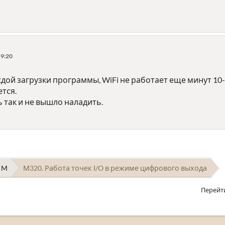
59:20
ждой загрузки программы, WiFi не работает еще минут 10-
тся.
ь так и не вышло наладить.
 M
М320. Работа точек I/O в режиме цифрового выхода
Перейт