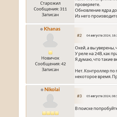
Старожил
проверяете.
Сообщения: 311
Обновление ядра до
Записан
Из него производитс
Khanas
#2
04 августа 2024, 18:
Окей, а вы уверены,
У реле на 24В, как 
Новичок
Я думаю, что такие 
Сообщения: 42
Записан
Нет. Контроллер по
некоторое время. П
Nikolai
#3
05 августа 2024, 08:
В поиске попробуйте 