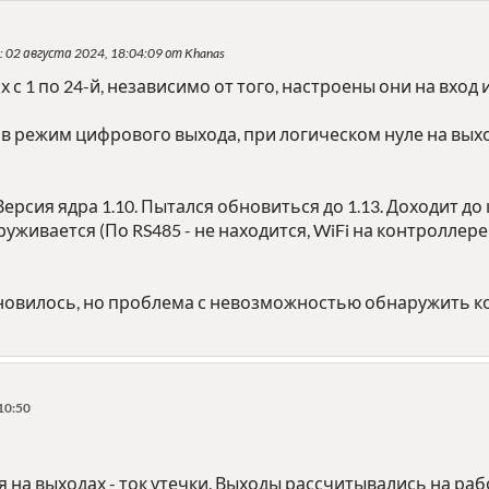
: 02 августа 2024, 18:04:09 от Khanas
х с 1 по 24-й, независимо от того, настроены они на вход
в режим цифрового выхода, при логическом нуле на выхо
ерсия ядра 1.10. Пытался обновиться до 1.13. Доходит до
уживается (По RS485 - не находится, WiFi на контроллере 
новилось, но проблема с невозможностью обнаружить ко
10:50
на выходах - ток утечки. Выходы рассчитывались на рабо