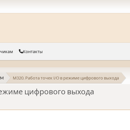
тчикам
Контакты
 M
М320. Работа точек I/O в режиме цифрового выхода
 режиме цифрового выхода