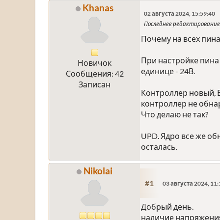
Khanas
02 августа 2024, 15:59:40
Последнее редактирование
Почему на всех пина
При настройке пина 
Новичок
единице - 24В.
Сообщения: 42
Записан
Контроллер новый, В
контроллер не обнар
Что делаю не так?
UPD. Ядро все же об
осталась.
Nikolai
#1
03 августа 2024, 11:
Добрый день.
наличие напряжения 