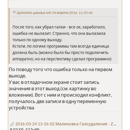
Цитата: palankar от 24 марта 2016, 11:45:46
После того, как убрал галки - все ок, заработало,
ошибка не вылазит. Странно, что она вылазила
только по одному выходу.
Кстати, по логике программы там всегда единица
должна быть (можно было бы просто подключить
аппаратно, но на перспективу сделал программно)
По поводу того что ошибка только на первом
выходе.
У вас в отладочном экране стоит запись
значения в этот выход (см. картинку во
вложении). Вот с ним и происходил конфликт,
получалось две записи в одну переменную
устройства
2016-03-24 13-26-02 Малиновка Газоудаление - ZWorkbench.png
8.03 КБ, 513x99