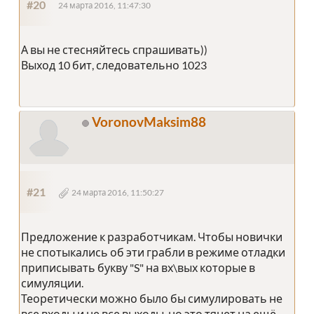
#20
24 марта 2016, 11:47:30
А вы не стесняйтесь спрашивать))
Выход 10 бит, следовательно 1023
VoronovMaksim88
#21
24 марта 2016, 11:50:27
Предложение к разработчикам. Чтобы новички
не спотыкались об эти грабли в режиме отладки
приписывать букву "S" на вх\вых которые в
симуляции.
Теоретически можно было бы симулировать не
все входы и не все выходы, но это тянет на ещё