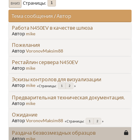
Страницы
1
ВНИЗ
Тема сообщения
/
Автор
Работа N450EV в качестве шлюза
Автор
mike
Пожелания
Автор
VoronovMaksim88
Рестайлин сервера N450EV
Автор
mike
Эскизы контролов для визуализации
Автор
mike
Страницы
1
2
Предварительная техническая документация.
Автор
mike
Ожидание
Автор
VoronovMaksim88
Страницы
1
2
Раздача безвозмездных образцов
Автор
mike