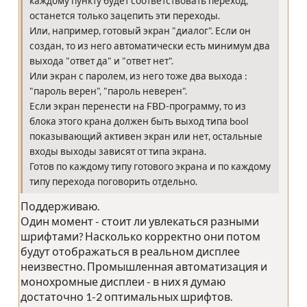
каждому пункту будет соответствовать переход,
останется только зацепить эти переходы.
Или, например, готовый экран "диалог". Если он
создан, то из него автоматически есть минимум два
выхода "ответ да" и "ответ нет".
Или экран с паролем, из него тоже два выхода :
"пароль верен", "пароль неверен".
Если экран перенести на FBD-программу, то из
блока этого крана должен быть выход типа bool
показывающий активен экран или нет, остальные
входы выходы зависят от типа экрана.
Готов по каждому типу готового экрана и по каждому
типу перехода поговорить отдельно.
Поддерживаю.
Один момент - стоит ли увлекаться разными
шрифтами? Насколько корректно они потом
будут отображаться в реальном дисплее
неизвестно. Промышленная автоматизация и
монохромные дисплеи - в них я думаю
достаточно 1-2 оптимальных шрифтов.