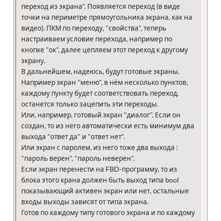
переход из экрана". Появляется переход (в виде
точки на периметре прямоугольника экрана, как на
видео). ПКМ по переходу, "свойства", теперь
настраиваем условие перехода, например по
кнопке "ок", далее цепляем этот переход к другому
экрану.
В дальнейшем, надеюсь, будут готовые экраны.
Например экран "меню", в нём несколько пунктов,
каждому пункту будет соответствовать переход,
останется только зацепить эти переходы.
Или, например, готовый экран "диалог". Если он
создан, то из него автоматически есть минимум два
выхода "ответ да" и "ответ нет".
Или экран с паролем, из него тоже два выхода :
"пароль верен", "пароль неверен".
Если экран перенести на FBD-программу, то из
блока этого крана должен быть выход типа bool
показывающий активен экран или нет, остальные
входы выходы зависят от типа экрана.
Готов по каждому типу готового экрана и по каждому