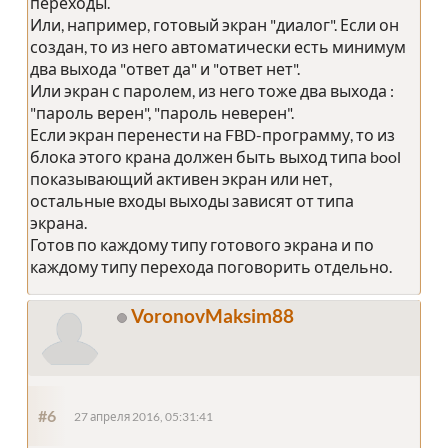
переходы.
Или, например, готовый экран "диалог". Если он
создан, то из него автоматически есть минимум
два выхода "ответ да" и "ответ нет".
Или экран с паролем, из него тоже два выхода :
"пароль верен", "пароль неверен".
Если экран перенести на FBD-программу, то из
блока этого крана должен быть выход типа bool
показывающий активен экран или нет,
остальные входы выходы зависят от типа
экрана.
Готов по каждому типу готового экрана и по
каждому типу перехода поговорить отдельно.
VoronovMaksim88
#6
27 апреля 2016, 05:31:41