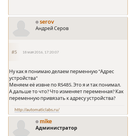
serov
Андрей Серов
#5
18 мая 2016, 17:20:07
Ну как я понимаю делаем перменную "Адрес
устройства"
Меняем её извне по RS485. Это я и так понимал.
А дальше то что? Что изменяет переменная? Как
переменную привязать к адресу устройства?
http://automaticlabs.ru/
mike
Администратор