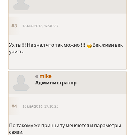
#3
18 мая 2016, 16:40:37
Ух ты!!! Не знал что так можно !!!
Век живи век
учись.
mike
Администратор
#4
18 мая 2016, 17:10:25
По такому же принципу меняются и параметры
связи.