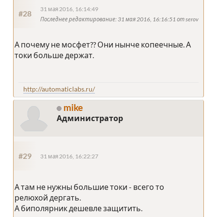
31 мая 2016, 16:14:49
#28
Последнее редактирование
: 31 мая 2016, 16:16:51 от serov
А почему не мосфет?? Они нынче копеечные. А
токи больше держат.
http://automaticlabs.ru/
mike
Администратор
#29
31 мая 2016, 16:22:27
А там не нужны большие токи - всего то
релюхой дергать.
А биполярник дешевле защитить.