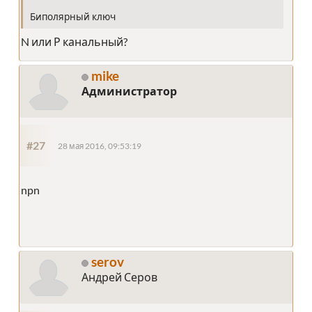
Биполярный ключ
N или Р канальный?
mike
Администратор
#27
28 мая 2016, 09:53:19
npn
serov
Андрей Серов