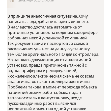
#8
26 октября 2015, 14:40:56
В принципе аналогичная ситуевина. Хочу
написать сюда, дабы не плодить лишнего.
В наследство досталась автоматика от
приточных установок на водяном калорифере
собранная некой украинской компанией.
Тех. документации и паспортов со схемой
расключения увы нет на данную установку
тем более оригинального ПО для контроллера.
Но нашлась документация от аналогичной
установки, правда приточно-вытяжной с
вод.калорифером и рециркуляцией,
к сожалению электрическая схема не совсем
аналогична, хоть контроллеры идентичны
Проблема такова, в момент перехода объекта
на зимний режим работы, была подан
теплоноситель в вентустановку, входе
пусконаладочных работ выяснился
неприятный момент на одной установке.