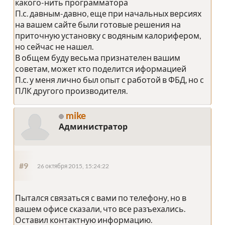
какого-нить программатора
П.с. давным-давно, еще при начальных версиях
на вашем сайте были готовые решения на
приточную установку с водяным калорифером,
но сейчас не нашел.
В общем буду весьма признателен вашим
советам, может кто поделится иформацией
П.с. у меня лично был опыт с работой в ФБД, но с
ПЛК другого производителя.
mike
Администратор
#9
26 октября 2015, 15:24:22
Пытался связаться с вами по телефону, но в
вашем офисе сказали, что все разъехались.
Оставил контактную информацию.