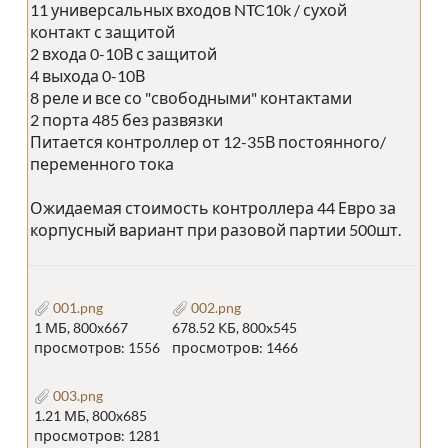
11 универсальных входов NTC10k / сухой
контакт с защитой
2 входа 0-10В с защитой
4 выхода 0-10В
8 реле и все со "свободными" контактами
2 порта 485 без развязки
Питается контроллер от 12-35В постоянного/
переменного тока
Ожидаемая стоимость контроллера 44 Евро за
корпусный вариант при разовой партии 500шт.
001.png
002.png
1 МБ, 800x667
678.52 КБ, 800x545
просмотров: 1556
просмотров: 1466
003.png
1.21 МБ, 800x685
просмотров: 1281