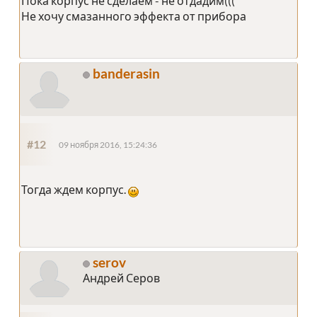
Пока корпус не сделаем - не отдадим(((
Не хочу смазанного эффекта от прибора
banderasin
#12
09 ноября 2016, 15:24:36
Тогда ждем корпус.
serov
Андрей Серов