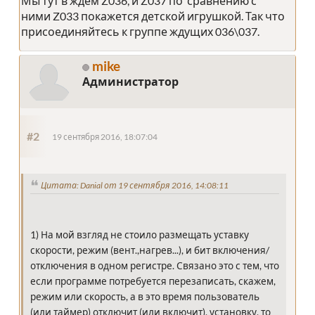
Мы тут в ждём Z036, и Z037 по сравнению с
ними Z033 покажется детской игрушкой. Так что
присоединяйтесь к группе ждущих 036\037.
mike
Администратор
#2
19 сентября 2016, 18:07:04
Цитата: Danial от 19 сентября 2016, 14:08:11
1) На мой взгляд не стоило размещать уставку
скорости, режим (вент.,нагрев...), и бит включения/
отключения в одном регистре. Связано это с тем, что
если программе потребуется перезаписать, скажем,
режим или скорость, а в это время пользователь
(или таймер) отключит (или включит), установку, то