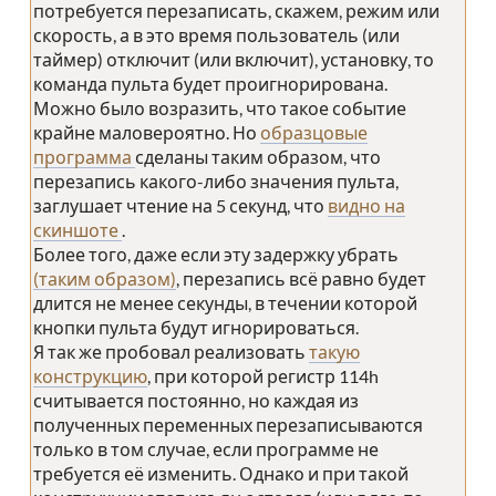
потребуется перезаписать, скажем, режим или
скорость, а в это время пользователь (или
таймер) отключит (или включит), установку, то
команда пульта будет проигнорирована.
Можно было возразить, что такое событие
крайне маловероятно. Но
образцовые
программа
сделаны таким образом, что
перезапись какого-либо значения пульта,
заглушает чтение на 5 секунд, что
видно на
скиншоте
.
Более того, даже если эту задержку убрать
(таким образом)
, перезапись всё равно будет
длится не менее секунды, в течении которой
кнопки пульта будут игнорироваться.
Я так же пробовал реализовать
такую
конструкцию
, при которой регистр 114h
считывается постоянно, но каждая из
полученных переменных перезаписываются
только в том случае, если программе не
требуется её изменить. Однако и при такой