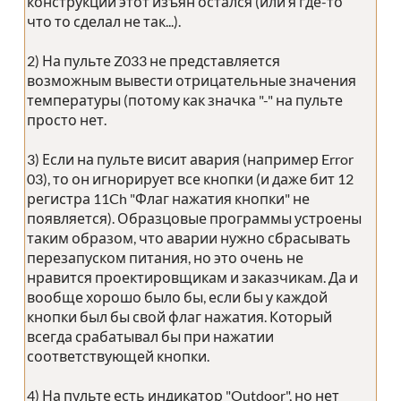
конструкции этот изъян остался (или я где-то
что то сделал не так...).
2) На пульте Z033 не представляется
возможным вывести отрицательные значения
температуры (потому как значка "-" на пульте
просто нет.
3) Если на пульте висит авария (например Error
03), то он игнорирует все кнопки (и даже бит 12
регистра 11Ch "Флаг нажатия кнопки" не
появляется). Образцовые программы устроены
таким образом, что аварии нужно сбрасывать
перезапуском питания, но это очень не
нравится проектировщикам и заказчикам. Да и
вообще хорошо было бы, если бы у каждой
кнопки был бы свой флаг нажатия. Который
всегда срабатывал бы при нажатии
соответствующей кнопки.
4) На пульте есть индикатор "Outdoor", но нет