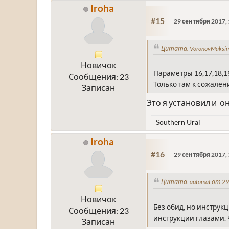
Iroha
#15
29 сентября 2017, 
Цитата: VoronovMaksim
Новичок
Параметры 16,17,18,1
Сообщения: 23
Только там к сожалени
Записан
Это я установил и о
Southern Ural
Iroha
#16
29 сентября 2017, 
Цитата: automat от 29
Новичок
Без обид, но инструкц
Сообщения: 23
инструкции глазами. 
Записан