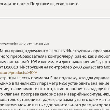
л или не понял. Подскажите , если знаете.
: 29 сентября 2017, 21:18:46 от Vlad
. Да, вы правы, в документе D190315 "Инструкция к прогр
ого преобразователя к контроллеру (равно, как и любог
ным сигналом 0-10В и клеммами для подключения "сухого к
 D18013 "Инструкция на контроллер Z400 Zentec", его мо
acture/products/z400/
 стр. 10 и 11 есть примеры. Еще подскажу, что для управ
одимо в панели Z033 параметр №16 установить значение 
ие, в зависимости от того, какие значения вы зададите в
 клапана, прогрева калорифера и аварийных ситуациях, 
ватель остановится, даже если замкнуты его клеммы на з
ователя можно взять с дополнительного реле, которое в