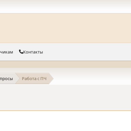
тчикам
Контакты
просы
Работа с ПЧ