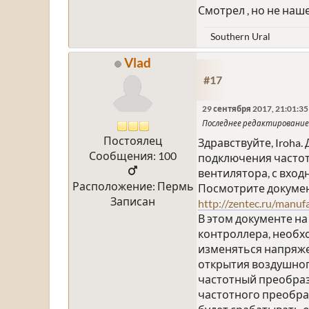
Смотрел , но не наше
Southern Ural
Vlad
#17
29 сентября 2017, 21:01:35
Последнее редактирование
Постоялец
Здравствуйте, Iroha
Сообщения: 100
подключения частотн
вентилятора, с вход
Расположение: Пермь
Посмотрите документ
Записан
http://zentec.ru/manuf
В этом документе на
контроллера, необх
изменяться напряжен
открытия воздушного
частотный преобразо
частотного преобраз