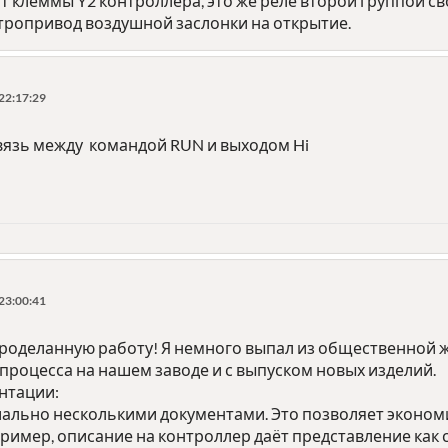
т клеммы Y2 контроллера, это же реле второй группой св
тропривод воздушной заслонки на открытие.
22:17:29
вязь между командой RUN и выходом Hi
23:00:41
проделанную работу! Я немного выпал из общественной ж
процесса на нашем заводе и с выпуском новых изделий.
нтации:
иально несколькими документами. Это позволяет эконом
ример, описание на контроллер даёт представление как 