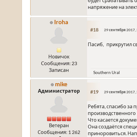
будет срабатывать о
напряжение на элек
Iroha
#18
29 сентября 2017, 
Пасиб, прикрутил с
Новичок
Сообщения: 23
Записан
Southern Ural
mike
Администратор
#19
29 сентября 2017, 
Ребята, спасибо за 
производственного 
Что касается докуме
Ветеран
Она создаётся спец
Сообщения: 1 262
приноровиться. Нап