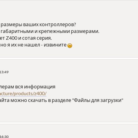
ь размеры ваших контроллеров?
 с габаритными и крепежными размерами.
т Z400 и сотая серия.
, но я их не нашел - извините
13:49
ллерам вся информация
acture/products/z400/
айта можно скачать в разделе "Файлы для загрузки"
44:30