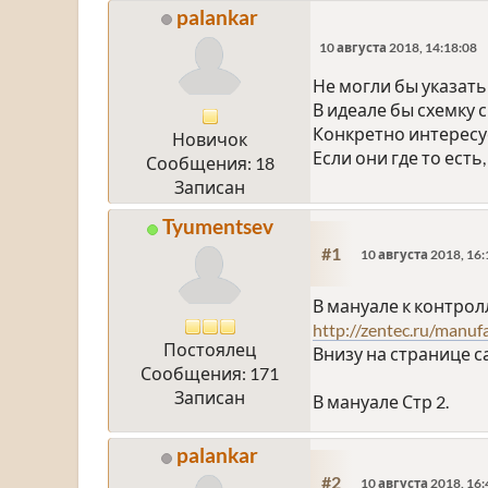
palankar
10 августа 2018, 14:18:08
Не могли бы указат
В идеале бы схемку
Конкретно интересуе
Новичок
Если они где то есть
Сообщения: 18
Записан
Tyumentsev
#1
10 августа 2018, 16:
В мануале к контро
http://zentec.ru/manuf
Постоялец
Внизу на странице с
Сообщения: 171
Записан
В мануале Стр 2.
palankar
#2
10 августа 2018, 16: