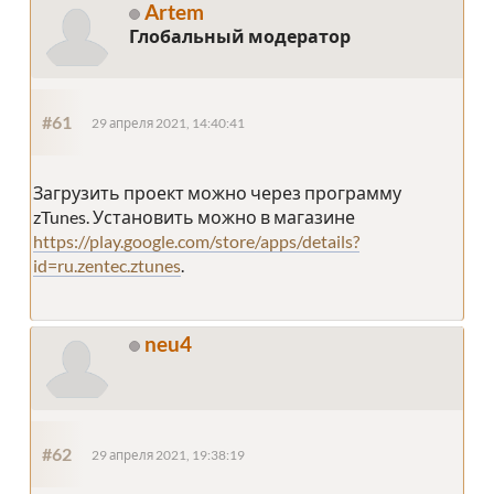
Artem
Глобальный модератор
#61
29 апреля 2021, 14:40:41
Загрузить проект можно через программу
zTunes. Установить можно в магазине
https://play.google.com/store/apps/details?
id=ru.zentec.ztunes
.
neu4
#62
29 апреля 2021, 19:38:19