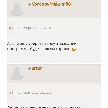
VoronovMaksim88
#2
20 ноября 2015, 03:40:34
А если ещё уберёте точку в названии
программы будет совсем хорошо
artur
#3
20 ноября 2015, 05:25:55
Да, пока не переименуешь не откроется.