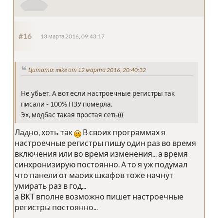
#16
13 марта 2016, 09:43:17
Цитата: mike от 12 марта 2016, 20:40:32
Не убьет. А вот если настроечные регистры так
писали - 100% ПЗУ померла.
Эх, модбас такая простая сеть(((
Ладно, хоть так
В своих программах я
настроечные регистры пишу один раз во время
включения или во время изменения... а время
синхронизирую постоянно. А то я уж подумал
что панели от маоих шкафов тоже начнут
умирать раз в год...
а ВКТ вполне возможно пишет настроечные
регистры постоянно...