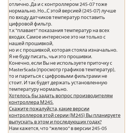
отлично. Да и с контроллером 245-07 тоже
нормально. Но...С этой версией (245-07) лучше
по входу датчиков температур поставить
цифровой фильтр.
т.к "плавает" показания температур на всех
входах. Самое интересное это ни только с
нашей прошивкой,
но и с прошивкой, которая стояла изначально.
Я не буду писать, чьи это прошивки.
Конечно, если Вы не используете приточку с
MasterScada (просмотр графиков температур),
то и париться с цифровыми фильтрами не
стоит. И так будет держать установленную
температуру нормально.
Хотелось бы задать вопрос производителям
контроллера М245.
Скажите пожалуйста, какие версии
контроллеров этой серии (М245) Вы планируете
выпускать в этом и последующих годах?
Нам кажется, что "железо" в версии 245-05