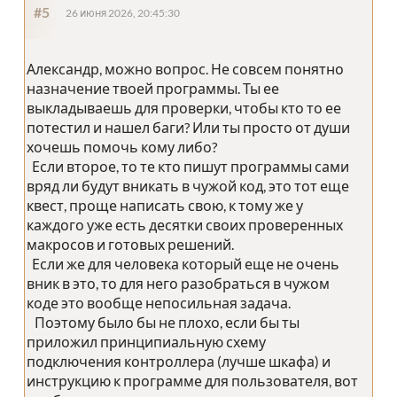
#5
26 июня 2026, 20:45:30
Александр, можно вопрос. Не совсем понятно
назначение твоей программы. Ты ее
выкладываешь для проверки, чтобы кто то ее
потестил и нашел баги? Или ты просто от души
хочешь помочь кому либо?
Если второе, то те кто пишут программы сами
вряд ли будут вникать в чужой код, это тот еще
квест, проще написать свою, к тому же у
каждого уже есть десятки своих проверенных
макросов и готовых решений.
Если же для человека который еще не очень
вник в это, то для него разобраться в чужом
коде это вообще непосильная задача.
Поэтому было бы не плохо, если бы ты
приложил принципиальную схему
подключения контроллера (лучше шкафа) и
инструкцию к программе для пользователя, вот