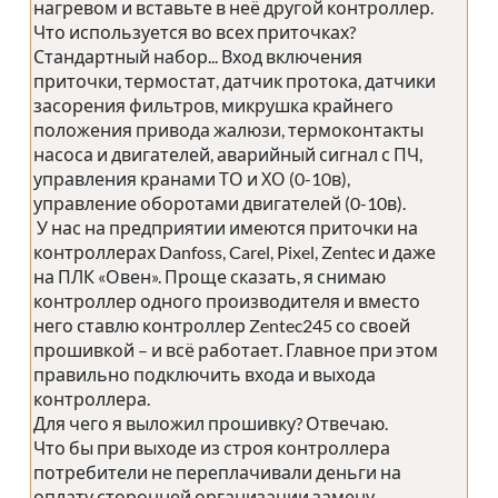
нагревом и вставьте в неё другой контроллер.
Что используется во всех приточках?
Стандартный набор... Вход включения
приточки, термостат, датчик протока, датчики
засорения фильтров, микрушка крайнего
положения привода жалюзи, термоконтакты
насоса и двигателей, аварийный сигнал с ПЧ,
управления кранами ТО и ХО (0-10в),
управление оборотами двигателей (0-10в).
У нас на предприятии имеются приточки на
контроллерах Danfoss, Carel, Pixel, Zentec и даже
на ПЛК «Овен». Проще сказать, я снимаю
контроллер одного производителя и вместо
него ставлю контроллер Zentec245 со своей
прошивкой – и всё работает. Главное при этом
правильно подключить входа и выхода
контроллера.
Для чего я выложил прошивку? Отвечаю.
Что бы при выходе из строя контроллера
потребители не переплачивали деньги на
оплату сторонней организации замену