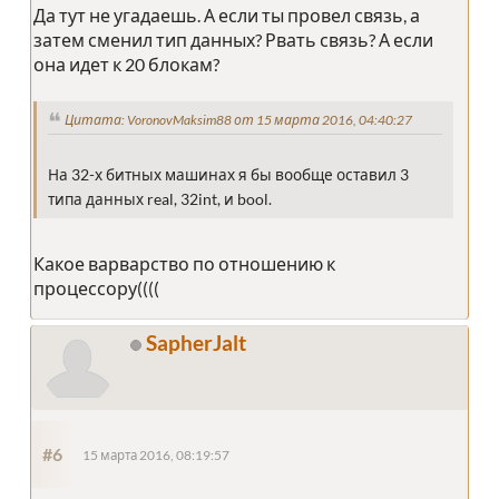
Да тут не угадаешь. А если ты провел связь, а
затем сменил тип данных? Рвать связь? А если
она идет к 20 блокам?
Цитата: VoronovMaksim88 от 15 марта 2016, 04:40:27
На 32-х битных машинах я бы вообще оставил 3
типа данных real, 32int, и bool.
Какое варварство по отношению к
процессору((((
SapherJalt
#6
15 марта 2016, 08:19:57