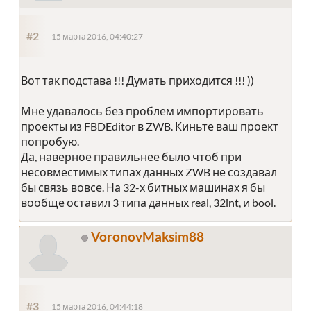
#2
15 марта 2016, 04:40:27
Вот так подстава !!! Думать приходится !!! ))
Мне удавалось без проблем импортировать
проекты из FBDEditor в ZWB. Киньте ваш проект
попробую.
Да, наверное правильнее было чтоб при
несовместимых типах данных ZWB не создавал
бы связь вовсе. На 32-х битных машинах я бы
вообще оставил 3 типа данных real, 32int, и bool.
VoronovMaksim88
#3
15 марта 2016, 04:44:18